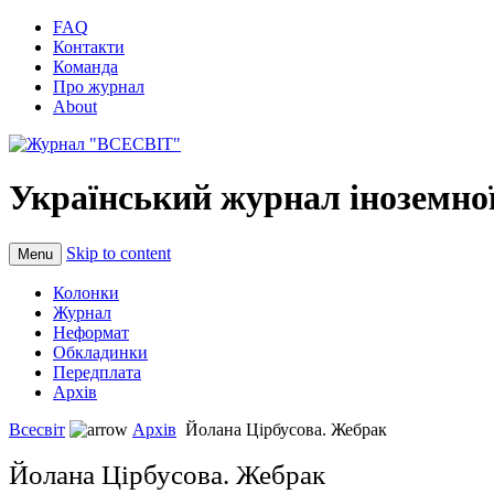
FAQ
Контакти
Команда
Про журнал
About
Український журнал іноземної
Skip to content
Menu
Колонки
Журнал
Неформат
Обкладинки
Передплата
Архів
Всесвіт
Архів
Йолана Цірбусова. Жебрак
Йолана Цірбусова. Жебрак