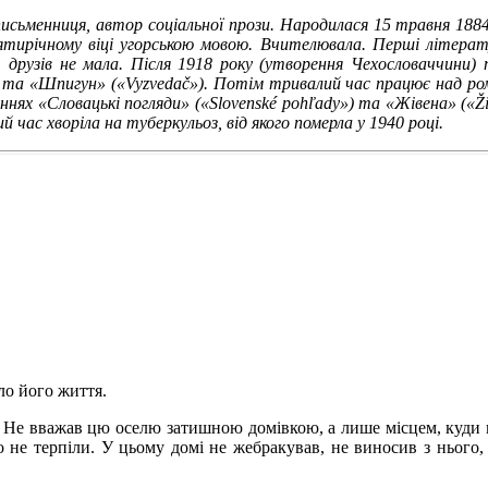
исьменниця, автор соціальної прози. Народилася 15 травня 1884
цятирічному віці угорською мовою. Вчителювала. Перші літерату
друзів не мала. Після 1918 року (утворення Чехословаччини) 
 та «Шпигун» («Vyzvedač»). Потім тривалий час працює над рома
нях «Словацькі погляди» («Slovenské pohľady») та «Жівена» («Živen
 час хворіла на туберкульоз, від якого померла у 1940 році.
ло його життя.
. Не вважав цю оселю затишною домівкою, а лише місцем, куди 
 не терпіли. У цьому домі не жебракував, не виносив з нього,