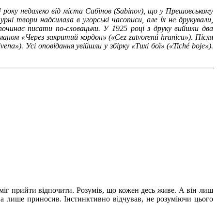
 року недалеко від міста Сабінов (Sabinov), що у Прешовському
рні твори надсилала в угорські часописи, але їх не друкували,
починає писати по-словацьки. У 1925 році з друку вийшли два
ном «Через закритий кордон» («Cez zatvorenú hranicu»). Після
а»). Усі оповідання увійшли у збірку «Тихі бої» («Tiché boje»).
міг прийти відпочити. Розумів, що кожен десь живе. А він лиш
 а лише приносив. Інстинктивно відчував, не розуміючи цього