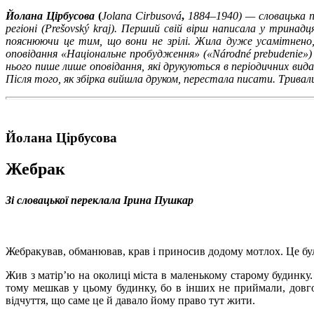
Йолана Цірбусова
(
Jolana Cirbusová
,
1884–1940) — словацька п
регіоні (Prešovský kraj). Перший свій вірш написала у тринад
пояснюючи це тим, що вони не зрілі. Жила дуже усамітнено, 
оповідання «Національне пробудження» («Národné prebudenie»)
нього пише лише оповідання, які друкуються в періодичних видан
Після того, як збірка вийшла друком, перестала писати. Тривалий
Йолана Цірбусова
Жебрак
Зі словацької переклала Ірина
Пушкар
Жебракував, обманював, крав і приносив додому мотлох. Це бу
Жив з матір’ю на околиці міста в маленькому старому будинку
тому мешкав у цьому будинку, бо в інших не приймали, довго
відчуття, що саме це й давало йому право тут жити.