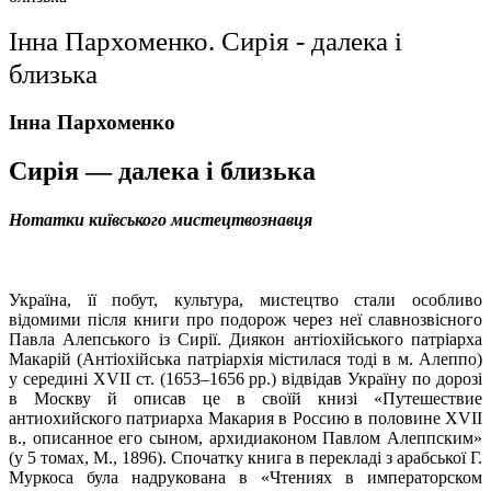
Інна Пархоменко. Сирія - далека і
близька
Інна Пархоменко
Сирія — далека і близька
Нотатки київського мистецтвознавця
Україна, її побут, культура, мистецтво стали особливо
відомими після книги про подорож через неї славнозвісного
Павла Алепського із Сирії. Диякон антіохійського патріарха
Макарій (Антіохійська патріархія містилася тоді в м. Алеппо)
у середині ХVІІ ст. (1653–1656 рр.) відвідав Україну по дорозі
в Москву й описав це в своїй книзі «Путешествие
антиохийского патриарха Макария в Россию в половине ХVІІ
в., описанное его сыном, архидиаконом Павлом Алеппским»
(у 5 томах, М., 1896). Спочатку книга в перекладі з арабської Г.
Муркоса була надрукована в «Чтениях в императорском