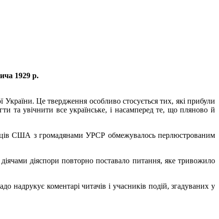
ича 1929 р.
ої України. Це твердження особливо стосується тих, які прибули
ти та увічнити все українське, і насамперед те, що пляново й
раїнців США з громадянами УРСР обмежувалось перлюстрованим
 діячами діяспори повторно поставало питання, яке тривожило
до надрукує коментарі читачів і учасників подій, згадуваних у