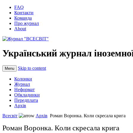
FAQ
Контакти
Команда
Про журнал
About
Український журнал іноземної
Skip to content
Menu
Колонки
Журнал
Неформат
Обкладинки
Передплата
Архів
Всесвіт
Архів
Роман Воронка. Коли скресала крига
Роман Воронка. Коли скресала крига