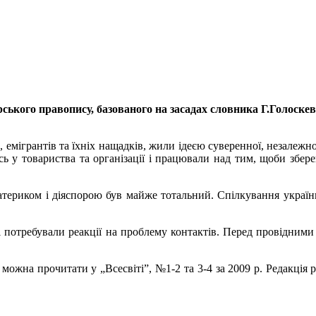
ського правопису, базованого на засадах словника Г.Голоскев
, емігрантів та їхніх нащадків, жили ідеєю суверенної, незалежн
ь у товариства та організації і працювали над тим, щоби зберег
іж материком і діяспорою був майже тотальний. Спілкування ук
 потребували реакції на проблему контактів. Перед провідними
ожна прочитати у „Всесвіті”, №1-2 та 3-4 за 2009 р. Редакція ра