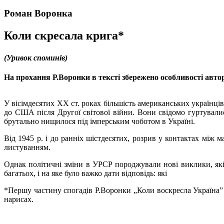
Роман Воронка
Коли скресала крига*
(Уривок споминів)
На прохання Р.Воронки в тексті збережено особливості автор
У вісімдесятих ХХ ст. роках більшість американських українців
до США після Другої світової війни. Вони свідомо гуртувалис
брутально нищилося під імперським чоботом в Україні.
Від 1945 р. і до ранніх шістдесятих, розрив у контактах м
листуванням.
Однак політичні зміни в УРСР породжували нові виклики, які
багатьох, і на яке було важко дати відповідь: які
*Першу частину спогадів Р.Воронки „Коли воскресла Україна” м
нарисах.