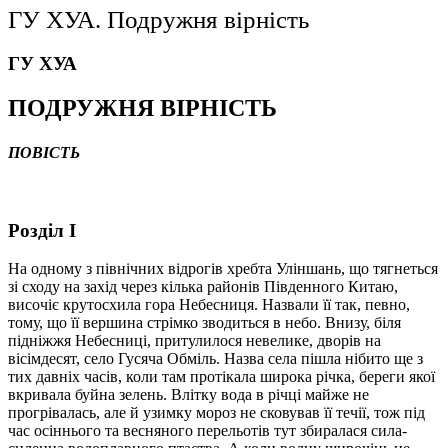
ГУ ХУА. Подружня вірність
ГУ ХУА
ПОДРУЖНЯ ВІРНІСТЬ
ПОВІСТЬ
Розділ І
На одному з північних відрогів хребта Уліншань, що тягнеться
зі сходу на захід через кілька районів Південного Китаю,
височіє крутосхила гора Небесниця. Назвали її так, певно,
тому, що її вершина стрімко зводиться в небо. Внизу, біля
підніжжя Небесниці, притулилося невелике, дворів на
вісімдесят, село Гусяча Обміль. Назва села пішла нібито ще з
тих давніх часів, коли там протікала широка річка, береги якої
вкривала буйна зелень. Влітку вода в річці майже не
прогрівалась, але й узимку мороз не сковував її течії, тож під
час осіннього та весняного перельотів тут збиралася сила-