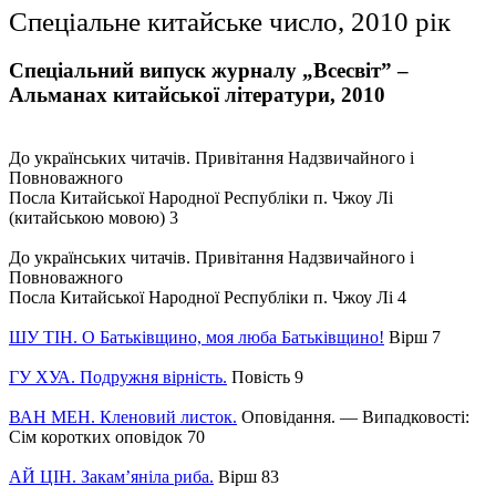
Спеціальне китайське число, 2010 рік
Спеціальний випуск журналу „Всесвіт” –
Альманах китайської літератури, 2010
До українських читачів. Привітання Надзвичайного і
Повноважного
Посла Китайської Народної Республіки п. Чжоу Лі
(китайською мовою) 3
До українських читачів. Привітання Надзвичайного і
Повноважного
Посла Китайської Народної Республіки п. Чжоу Лі 4
ШУ ТІН. О Батьківщино, моя люба Батьківщино!
Вірш 7
ГУ ХУА. Подружня вірність.
Повість 9
ВАН МЕН. Кленовий листок.
Оповідання. — Випадковості:
Сім коротких оповідок 70
АЙ ЦІН. Закам’яніла риба.
Вірш 83