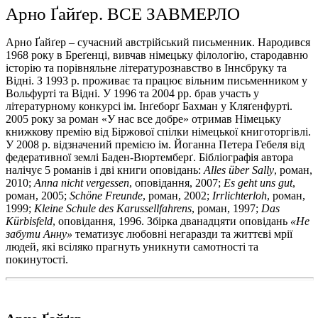
Арно Ґайґер. ВСЕ ЗАВМЕРЛО
Арно Ґайґер – сучасний австрійський письменник. Народився
1968 року в Бреґенці, вивчав німецьку філологію, стародавню
історію та порівняльне літературознавство в Іннсбруку та
Відні. З 1993 р. проживає та працює вільним письменником у
Вольфурті та Відні. У 1996 та 2004 рр. брав участь у
літературному конкурсі ім. Інґеборґ Бахман у Кляґенфурті.
2005 року за роман «У нас все добре» отримав Німецьку
книжкову премію від Біржової спілки німецької книготоргівлі.
У 2008 р. відзначений премією ім. Йоганна Петера Гебеля від
федеративної землі Баден-Вюртемберґ. Бібліографія автора
налічує 5 романів і дві книги оповідань:
Alles
ü
ber
Sally
, роман,
2010;
Anna
nicht
vergessen
, оповідання, 2007;
Es
geht
uns
gut
,
роман, 2005;
Sch
ö
ne
Freunde
, роман, 2002;
Irrlichterloh
, роман,
1999;
Kleine
Schule
des
Karussellfahrens
, роман, 1997;
Das
K
ü
rbisfeld
, оповідання, 1996. Збірка дванадцяти оповідань
«Не
забути Анну»
тематизує любовні негаразди та життєві мрії
людей, які всіляко прагнуть уникнути самотності та
покинутості.