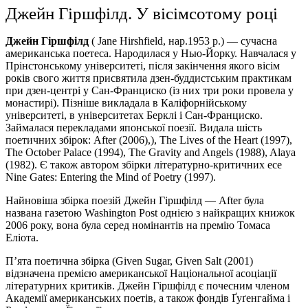
Джейн Гіршфілд. У вісімсотому році
Джейн Гіршфілд
( Jane Hirshfield, нар.1953 р.) — сучасна
американська поетеса. Народилася у Нью-Йорку. Навчалася у
Прінстонському університеті, після закінчення якого вісім
років свого життя присвятила дзен-буддистським практикам
при дзен-центрі у Сан-Франциско (із них три роки провела у
монастирі). Пізніше викладала в Каліфорнійському
університеті, в університетах Берклі і Сан-Франциско.
Займалася перекладами японської поезії. Видала шість
поетичних збірок: After (2006),), The Lives of the Heart (1997),
The October Palace (1994), The Gravity and Angels (1988), Alaya
(1982). Є також автором збірки літературно-критичних есе
Nine Gates: Entering the Mind of Poetry (1997).
Найновіша збірка поезій Джейн Гіршфілд — Аfter була
названа газетою Washington Post однією з найкращих книжок
2006 року, вона була серед номінантів на премію Томаса
Еліота.
П’ята поетична збірка (Given Sugar, Given Salt (2001)
відзначена премією американської Національної асоціації
літературних критиків. Джейн Гіршфілд є почесним членом
Академії американських поетів, а також фондів Ґуґенгайма і