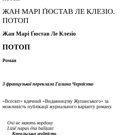
ЖАН МАРІ ҐЮСТАВ ЛЕ КЛЕЗІО.
ПОТОП
Жан Марі Ґюстав Ле Клезіо
ПОТОП
Роман
З французької переклала Галина Чернієнко
«Всесвіт» вдячний «Видавництву Жупанського» за
можливість публікації журнального варіанту роману.
Очі не мають кордону
Lizi
é
napas
é
na
balizaze
Креольська мудрість