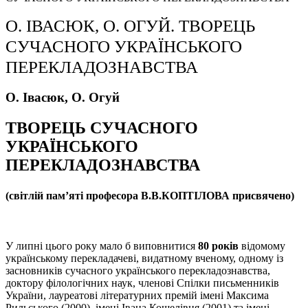
О. ІВАСЮК, О. ОГУЙ. ТВОРЕЦЬ
СУЧАСНОГО УКРАЇНСЬКОГО
ПЕРЕКЛАДОЗНАВСТВА
О.
Івасюк,
О.
Огуй
ТВОРЕЦЬ СУЧАСНОГО
УКРАЇНСЬКОГО
ПЕРЕКЛАДОЗНАВСТВА
(світлій пам
’
яті професора В.В.КОПТІЛОВА присвячено)
У липні цього року мало б виповнитися
80 років
відомому
українському перекладачеві, видатному вченому, одному із
засновників сучасного українського перекладознавства,
доктору філологічних наук, членові Спілки письменників
України, лауреатові літературних премій імені Максима
Рильського (2000), імені Івана Кошелівця (2001) та імені