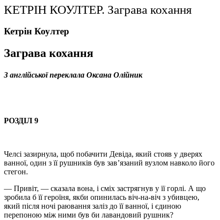
КЕТРІН КОУЛТЕР. Заграва кохання
Кетрін Коултер
Заграва кохання
З англійської переклала Оксана Олійник
РОЗДІЛ 9
Челсі зазирнула, щоб побачити Девіда, який стояв у дверях
ванної, один з її рушників був зав’язаний вузлом навколо його
стегон.
— Привіт, — сказала вона, і сміх застрягнув у її горлі. А що
зробила б її героїня, якби опинилась віч-на-віч з убивцею,
який після ночі раювання заліз до її ванної, і єдиною
перепоною між ними був би лавандовий рушник?