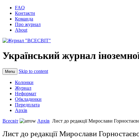
FAQ
Контакти
Команда
Про журнал
About
Український журнал іноземної
Skip to content
Menu
Колонки
Журнал
Неформат
Обкладинки
Передплата
Архів
Всесвіт
Архів
Лист до редакції Мирослави Горностаєв
Лист до редакції Мирослави Горностаєво