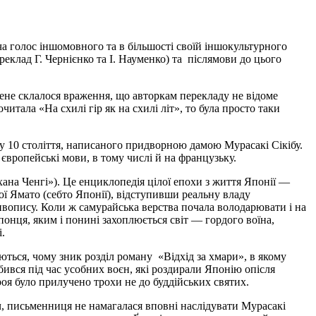
а голос іншомовного та в більшості своїй іншокультурного
еклад Г. Чернієнко та І. Науменко) та післямови до цього
мене склалося враження, що авторкам перекладу не відоме
тала «На схилі гір як на схилі літ», то була просто таки
ну 10 століття, написаного придворною дамою Мурасакі Сікібу.
 європейські мови, в тому числі й на французьку.
хана Ченгі»). Це енциклопедія цілої епохи з життя Японії —
ої Ямато (себто Японії), відступивши реальну владу
вопису. Коли ж самурайська верства почала володарювати і на
 японця, яким і понині захоплюється світ — гордого воїна,
і.
аються, чому зник розділ роману «Відхід за хмари», в якому
бився під час усобних воєн, які роздирали Японію опісля
роя було прилучено трохи не до буддійських святих.
іч, письменниця не намагалася вповні наслідувати Мурасакі