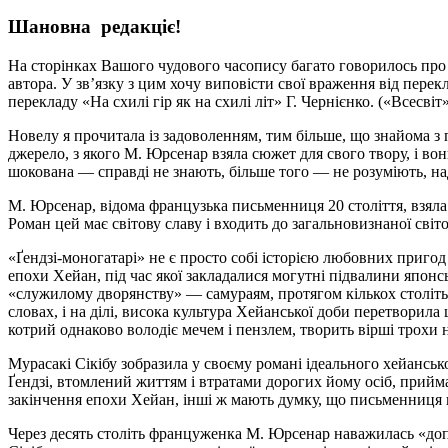
Шановна редакціє!
На сторінках Вашого чудового часопису багато говорилось про 
автора. У зв’язку з цим хочу виповісти свої враження від пере
перекладу «На схилі гір як на схилі літ» Г. Чернієнко. («Всесвіт»
Новелу я прочитала із задоволенням, тим більше, що знайома з
джерело, з якого М. Юрсенар взяла сюжет для свого твору, і во
шокована — справді не знають, більше того — не розуміють, н
М. Юрсенар, відома французька письменниця 20 століття, взяла
Роман цей має світову славу і входить до загальновизнаної світ
«Ґендзі-моногатарі» не є просто собі історією любовних пригод
епохи Хейан, під час якої закладалися могутні підвалини японс
«служилому дворянству» — самураям, протягом кількох століть
словах, і на ділі, висока культура Хейанської доби перетворила 
котрий однаково володіє мечем і пензлем, творить вірші трохи не
Мурасакі Сікібу зобразила у своєму романі ідеального хейанськ
Ґендзі, втомлений життям і втратами дорогих йому осіб, прийма
закінчення епохи Хейан, інші ж мають думку, що письменниця ви
Через десять століть француженка М. Юрсенар наважилась «допи