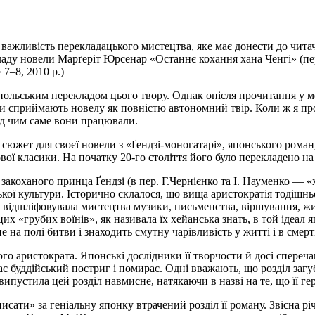
важливість перекладацького мистецтва, яке має донести до читач
кладу новели Марґеріт Юрсенар «Останнє кохання хана Ченгі» (пер
 7–8, 2010 р.)
 польським перекладом цього твору. Однак опісля прочитання у 
ни сприймають новелу як повністю автономний твір. Коли ж я прочи
ад чим саме вони працювали.
 сюжет для своєї новели з «Ґендзі-моногатарі», японського рома
ової класики. На початку 20-го століття його було перекладено на
 закоханого принца Ґендзі (в пер. Г.Чернієнко та І. Науменко — «
ької культури. Історично склалося, що вища аристократія тодішнь
 відшліфовувала мистецтва музики, письменства, віршування, жи
цих «грубих воїнів», як називала їх хейанська знать, в той ідеал
 на полі битви і знаходить смутну чарівливість у житті і в смерт
ого аристократа. Японські дослідники її творчости й досі спереч
є буддійський постриг і помирає. Одні вважають, що розділ загу
пустила цей розділ навмисне, натякаючи в назві на те, що її ге
сати» за геніальну японку втрачений розділ її роману. Звісна р