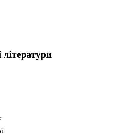
 літератури
ої
ї