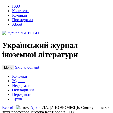
FAQ
Контакти
Команда
Про журнал
About
Український журнал
іноземної літератури
Skip to content
Menu
Колонки
Журнал
Неформат
Обкладинки
Передплата
Архів
Всесвіт
Архів
ЛАДА КОЛОМІЄЦЬ. Святкування 80-
ліття професора Віктора Коптілова в КНУ