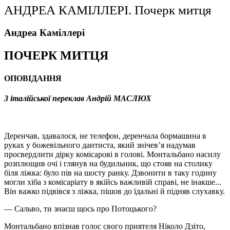
АНДРЕА КАМІЛЛЕРІ. Почерк митця
Андреа Каміллері
ПОЧЕРК МИТЦЯ
ОПОВІДАННЯ
З італійської переклав Андрій МАСЛЮХ
Деренчав, здавалося, не телефон, деренчала бормашина в
руках у божевільного дантиста, який знічев’я надумав
просвердлити дірку комісарові в голові. Монтальбано насилу
розплющив очі і глянув на будильник, що стояв на столику
біля ліжка: було пів на шосту ранку. Дзвонити в таку годину
могли хіба з комісаріату в якійсь важливій справі, не інакше...
Він важко підвівся з ліжка, пішов до їдальні й підняв слухавку.
— Сальво, ти знаєш щось про Потоцького?
Монтальбано впізнав голос свого приятеля Ніколо Дзіто,