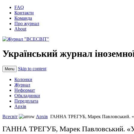
FAQ
Контакти
Команда
Про журнал
About
Український журнал іноземної
Skip to content
Menu
Колонки
Журнал
Неформат
Обкладинки
Передплата
Архів
Всесвіт
Архів
ГАННА ТРЕГУБ, Марек Павловський. «У 
ГАННА ТРЕГУБ, Марек Павловський. «У г