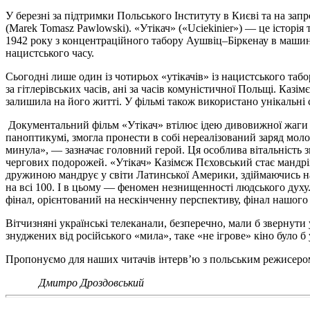
У березні за підтримки Польського Інституту в Києві та на за
(Marek Tomasz Pawlowski). «Утікач» («Uciekinier») — це історія
1942 року з концентраційного табору Аушвіц–Біркенау в машині
нацистського часу.
Сьогодні лише один із чотирьох «утікачів» із нацистського таб
за гітлерівських часів, ані за часів комуністичної Польщі. Каз
залишила на його житті. У фільмі також використано унікальні 
Документальний фільм «Утікач» втілює ідею дивовижної жаги ж
паноптикумі, змогла пронести в собі нереалізований заряд молод
минула», — зазначає головний герой. Ця особлива вітальність з
чергових подорожей. «Утікач» Казімєж Пєховський стає мандрів
дружиною мандрує у світи Латинської Америки, здіймаючись на
на всі 100. І в цьому — феномен незнищенності людського духу. 
фінал, орієнтований на нескінченну перспективу, фінал нашого 
Вітчизняні українські телеканали, безперечно, мали б звернути 
знуджених від російського «мила», таке «не ігрове» кіно було б
Пропонуємо для наших читачів інтерв’ю з польським режисером
Дмитро Дроздовський