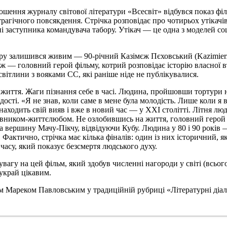
прошення журналу світової літератури «Всесвіт» відбувся показ 
 трагічного повсякдення. Стрічка розповідає про чотирьох утікачі
 заступника командувача табору. Утікач — це одна з моделей соц
ору залишився живим — 90-річний Казімєж Пєховський (Kazimierz 
імєж — головний герой фільму, котрий розповідає історію власної 
світлини з вояками СС, які раніше ніде не публікувалися.
иття. Жаги пізнання себе в часі. Людина, пройшовши тортури н
ості. «Я не знав, коли саме в мене була молодість. Лише коли я в
находить свій вияв і вже в новий час — у ХХІ столітті. Літня лю
ником-життєлюбом. Не озлобившись на життя, головний герой від
 вершину Мачу-Пікчу, відвідуючи Кубу. Людина у 80 і 90 років
Фактично, стрічка має кілька фіналів: один із них історичний, як
часу, який показує безсмертя людського духу.
увагу на цей фільм, який здобув численні нагороди у світі (всьог
 украй цікавим.
 Мареком Павловським у традиційній рубриці «Літературні діал