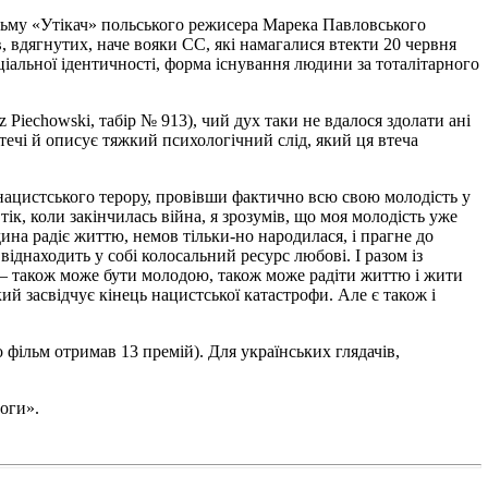
фільму «Утікач» польського режисера Марека Павловського
в, вдягнутих, наче вояки СС, які намагалися втекти 20 червня
іальної ідентичності, форма існування людини за тоталітарного
Piechowski, табір № 913), чий дух таки не вдалося здолати ані
втечі й описує тяжкий психологічний слід, який ця втеча
ацистського терору, провівши фактично всю свою молодість у
тік, коли закінчилась війна, я зрозумів, що моя молодість уже
дина радіє життю, немов тільки-но народилася, і прагне до
находить у собі колосальний ресурс любові. І разом із
 — також може бути молодою, також може радіти життю і жити
ий засвідчує кінець нацистської катастрофи. Але є також і
о фільм отримав 13 премій). Для українських глядачів,
оги».