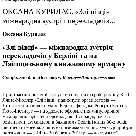
ОКСАНА КУРИЛАС. «Злі вівці» —
міжнародна зустріч перекладачів...
Оксана Курилас
«Злі вівці» — міжнародна зустріч
перекладачів у Берліні та на
Ляйпцизькому книжковому ярмарку
Спеціально для
«
Всесвіту
»
, Берлін—Ляйпциг—
Л
ьвів
Пристрасно-поетичні стосунки головних героїв роману Каті
Лянґе-Мюллєр «Злі вівці» надихнули організаторів —
Літературний колоквіум м. Берлін, фонд ім. Роберта Боша та
Ґьоте-Інститут — на художнє оформлення минулорічної
міжнародної зустрічі перекладачів. І справді, наче ті
романтичні аутсайдери в Західному Берліні кінця 80-х років,
шістдесят перекладачів із найрізноманітніших культур прибули
на тиждень — з 14 по 20 березня 2010 р. — до сучасної