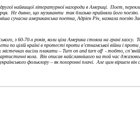
другої найвищої літературної нагороди в Америці. Поет, перекл
ця. Не дивно, що музиканти так близько прийняли його поезію.
іша сучасна американська поетка, Адріен Річ, назвала поезію Зав
ького, з 60-70-х років, коли ціла Америка стояла на грані хаосу.
ети по цілій країні в протесті проти в’єтнамської війни і прот
х містечках висіли плакати – Turn
on
and
turn
off
- тобто, сп’яні
 артистичні кола. Він описав найславнішого на той час джазового 
країнського фольклору – як похоронні плачі. Але цим віршем він