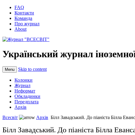
FAQ
Контакти
Команда
Про журнал
About
Український журнал іноземної
Skip to content
Menu
Колонки
Журнал
Неформат
Обкладинки
Передплата
Архів
Всесвіт
Архів
Білл Завадський. До піаніста Білла Еван
Білл Завадський. До піаніста Білла Еванс