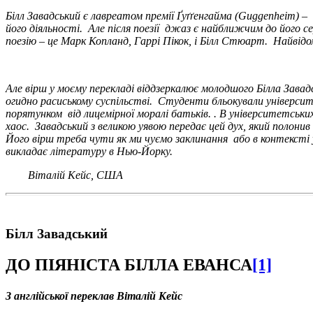
Білл Завадський є лавреатом премії Ґуґґенгайма (Guggenheim
)
–
його діяльності. Але після поезії
джаз є найближчим до його сер
поезію – це Марк Копланд, Гаррі Пікок, і Білл Стюарт. Найвідом
Але вірш у моєму перекладі віддзеркалює молодшого Білла Завадс
огидно расиському суспільстві. Студенти бльокували університ
порятунком від лицемірної моралі батьків. . В університетськи
хаос. Завадський з великою уявою передає цей дух, який полонив
Його вірш треба чути як ми чуємо заклинання або в контексті у
викладає літературу в Нью-Йорку.
Віталій Кейс, США
Білл Завадський
ДО ПІЯНІСТА БІЛЛА ЕВАНСА
[1]
З англійської переклав Віталій Кейс