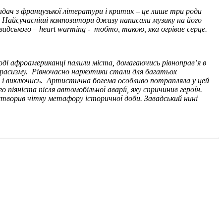
адач з французької літератури і критик – це лише три роди
 Найсучасніші композитори джазу написали музику на його
адського – heart
warming
- тобто, такою, яка огріває серце.
 Тоді афроамериканці палили міста, домагаючись рівноправ’я в
и расизму. Рівночасно наркотики стали для багатьох
й і виключись. Артистична богема особливо потрапляла у цей
піяніста після автомобільної аварії, яку спричинив героїн.
 створив чітку метафору історичної доби. Завадський нині