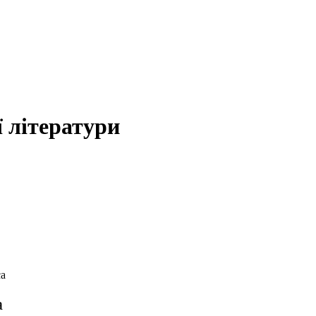
 літератури
са
а