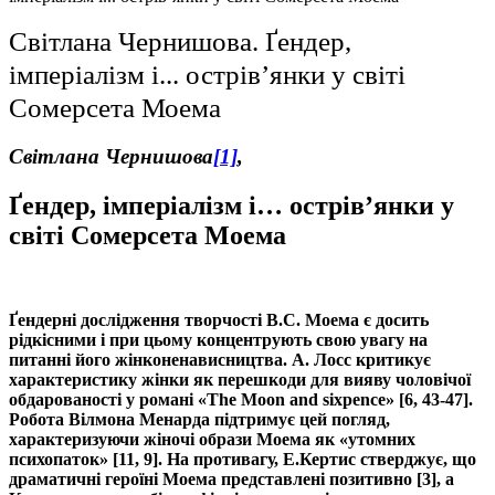
Світлана Чернишова. Ґендер,
імперіалізм і... острів’янки у світі
Сомерсета Моема
Світлана Чернишова
[1]
,
Ґендер, імперіалізм і… острів’янки у
світі Сомерсета Моема
Ґендерні дослідження творчості В.С. Моема є досить
рідкісними і при цьому концентрують свою увагу на
питанні його жінконенависництва. А. Лосс критикує
характеристику жінки як перешкоди для вияву чоловічої
обдарованості у романі «
The
Moon
and
sixpence» [6, 43-47].
Робота Вілмона Менарда підтримує цей погляд,
характеризуючи жіночі образи Моема як «утомних
психопаток» [11, 9]. На противагу, Е.Кертис стверджує, що
драматичні героїні Моема представлені позитивно [3], а