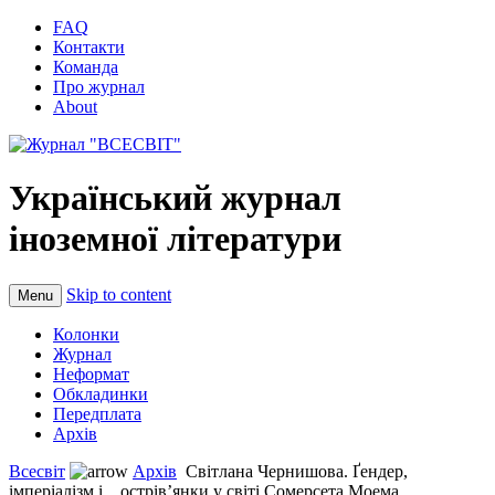
FAQ
Контакти
Команда
Про журнал
About
Український журнал
іноземної літератури
Skip to content
Menu
Колонки
Журнал
Неформат
Обкладинки
Передплата
Архів
Всесвіт
Архів
Світлана Чернишова. Ґендер,
імперіалізм і... острів’янки у світі Сомерсета Моема