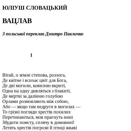
ЮЛІУШ СЛОВАЦЬКИЙ
ВАЦЛАВ
З польської переклав Дмитро Павличко
I
Вітай, о земле степова, розлога,
Де квітне і всихає цвіт для Бога,
Де дві могили, ковилою вкриті,
Одна на одну дивляться з блакиті,
Де мертві за далінню голубою
Орлами розмовляють між собою,
Або — якщо там недруги в могилах —
То грізні погляди хрестів похилих
Перетинаються, мов прагнуть нині
Збудити помсту, сплячу в домовині!
Летять хрестів погрози й птиці жваві