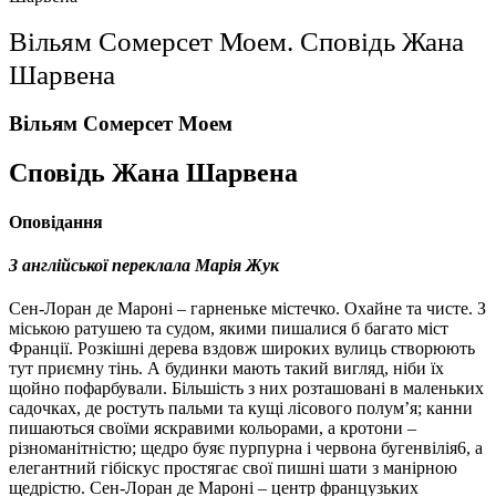
Вільям Сомерсет Моем. Сповідь Жана
Шарвена
Вільям Сомерсет Моем
Сповідь Жана Шарвена
Оповідання
З англійської переклала Марія Жук
Сен-Лоран де Мароні – гарненьке містечко. Охайне та чисте. З
міською ратушею та судом, якими пишалися б багато міст
Франції. Розкішні дерева вздовж широких вулиць створюють
тут приємну тінь. А будинки мають такий вигляд, ніби їх
щойно пофарбували. Більшість з них розташовані в маленьких
садочках, де ростуть пальми та кущі лісового полум’я; канни
пишаються своїми яскравими кольорами, а кротони –
різноманітністю; щедро буяє пурпурна і червона бугенвілія6, а
елегантний гібіскус простягає свої пишні шати з манірною
щедрістю. Сен-Лоран де Мароні – центр французьких