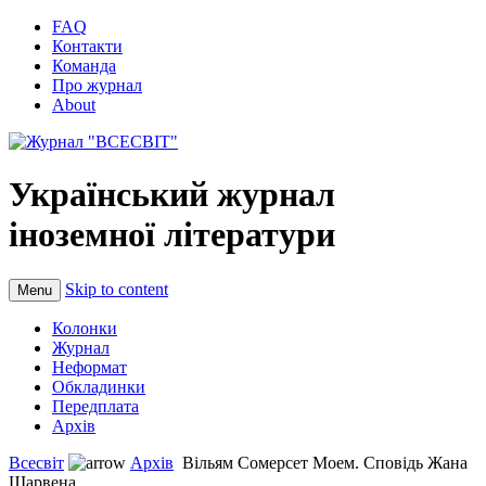
FAQ
Контакти
Команда
Про журнал
About
Український журнал
іноземної літератури
Skip to content
Menu
Колонки
Журнал
Неформат
Обкладинки
Передплата
Архів
Всесвіт
Архів
Вільям Сомерсет Моем. Сповідь Жана
Шарвена