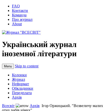
FAQ
Контакти
Команда
Про журнал
About
Український журнал
іноземної літератури
Skip to content
Menu
Колонки
Журнал
Неформат
Обкладинки
Передплата
Архів
Всесвіт
Архів
Ігор Оржицький. "Возвеличу малих
отих рабів німих"