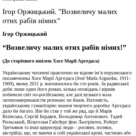
Ігор Оржицький. "Возвеличу малих
отих рабів німих"
Ігор Оржицький
“Возвеличу малих отих рабів німих!”
(До сторічного ювілею Хосе Марії Аргедаса)
Українському читачеві практично не відоме ім’я перуанського
письменника Хосе Марії Аргедаса (José María Arguedas, 1911–
1969), якому 2011 р. виповнилось би сто років. За радянської
доби лише один його роман, кілька оповідань і віршів
побачили світ по-російському, але далі вузького кола
латиноамериканістів резонанс не йшов. Натомість,
українському гуманітарію знання творчого доробку Аргедаса
дало би багато. Він би став у той же ряд, що й Марія
Вілінська, Сергій Бердяєв, Володимир Антонович, Тадей
Рильський, Вільгельм Габсбурґ фон Льотрінґен, Роберт
Третьяков та інші щиросерді люди – росіяни, поляки,
австрійці, що, не маючи в собі української крові, частково або