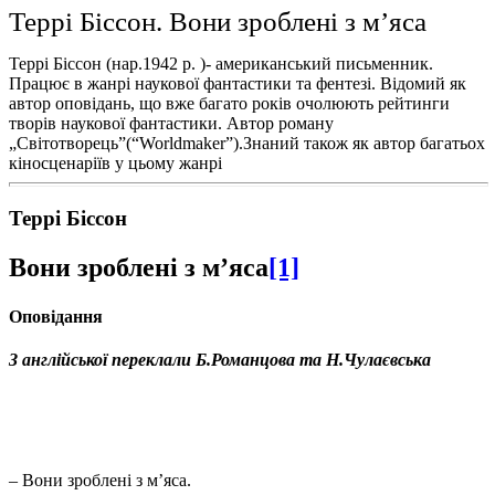
Террі Біссон. Вони зроблені з м’яса
Террі Біссон (нар.1942 р. )- американський письменник.
Працює в жанрі наукової фантастики та фентезі. Відомий як
автор оповідань, що вже багато років очолюють рейтинги
творів наукової фантастики. Автор роману
„Світотворець”(“Worldmaker”).Знаний також як автор багатьох
кіносценаріїв у цьому жанрі
Террі Біссон
Вони зроблені з м’яса
[1]
Оповідання
З англійської переклали Б.Романцова та Н.Чулаєвська
– Вони зроблені з м’яса.