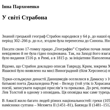
Інна Пархоменко
У світі Страбона
Знаний грецький географ Страбон народився у 64 р. до нашої е
період 302–266 р. до н.е, згодом була перенесена до Синопа. Ни
Писати свою 17-томну працю „Географію” Страбон почав лише в
невідомою й не була гідно поцінована. Так, на Заході його взаг
було видання 1516 р. в Римі, а в 1815 р. за ініціативи Наполеон
Відомо, що Страбон докладно описав Тавриду, Крим, зокрема Хе
Яшаєвої було виявлено на мисі Виноградний (біля Херсонеса) п
Турки-сельджуки династії Данишмедів оселилися в Дамаску з 107
батькові поета Джалаледина Румі – Веледу (той утік із Хорасан
поезії, записувати народні прислів’я та приказки. До речі, пов
Лев Толстой в одному з оповідань. Ця оповідка має саме турецьк
В Амасiї жило багато людей різних національностей: греки (105 
намісники султана – Мехмета II (1451–81), Баязида II (1481–1512