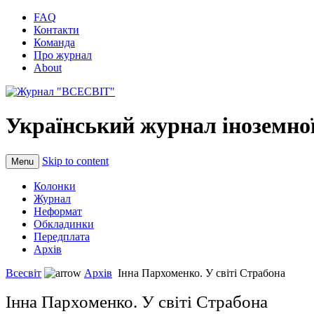
FAQ
Контакти
Команда
Про журнал
About
Український журнал іноземної
Skip to content
Menu
Колонки
Журнал
Неформат
Обкладинки
Передплата
Архів
Всесвіт
Архів
Інна Пархоменко. У світі Страбона
Інна Пархоменко. У світі Страбона