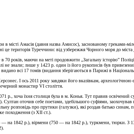
ри в місті Амасiя (давня назва Амисос), заснованому греками-м
ні це територія Туреччини: від узбережжя Чорного моря до міста 
 70 років, маючи на меті продовжити „Загальну історію” Поліц
алі не знали; лише у 1423 р. один із його рукописів був привезен
а видано всі 17 томів (видання зберігаються в Парижі в Національн
рсонес. І ось 2011 року завдяки його вказівкам, археологічною
ечерний монастир VI століття.
1 р., хоча їхня столиця була в м. Конья. Тут правив освічений с
а). Султан оточив себе поетами, здебільшого суфіями, заохочував
чальну розповідь про прутики (галузки), які роздав батько синам, 
е походження (з XII ст.).
— на 1842 р.), вірмени (750 — на 1842 р.), туркмени, тюрки. З 1
).