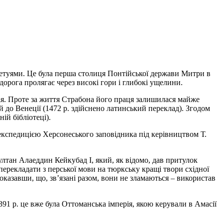
ілетуями. Це була перша столиця Понтійської держави Митри в
дорога пролягає через високі гори і глибокі ущелини.
ія. Проте за життя Страбона його праця залишилася майже
ий до Венеції (1472 р. здійснено латинський переклад). Згодом
ій бібліотеці).
 експедицією Херсонеського заповідника під керівництвом Т.
ултан Алаеддин Кейкубад I, який, як відомо, дав притулок
 перекладати з перської мови на тюркську кращі твори східної
показавши, що, зв’язані разом, вони не зламаються – використав
391 р. це вже була Оттоманська імперія, якою керували в Амасії