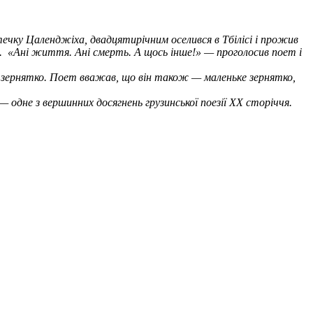
течку Цаленджіха, двадцятирічним оселився в Тбілісі і прожив
.
«Ані життя. Ані смерть. А щось інше!» — проголосив поет і
— зернятко. Поет вважав, що він також — маленьке зернятко,
 одне з вершинних досягнень грузинської поезії ХХ сторіччя.