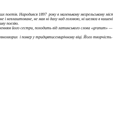
ких поетів. Народився 1897
року в маленькому мегрельському міс
е і невлаштоване, не мав ні даху над головою, ні шеляга в кишені
иву поезію.
дченням його сестри, походить від латинського слова «granum» 
евнохворих
і помер у тридцятисемирічному віці. Його творчість —