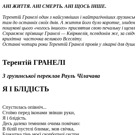
AНІ ЖИТТЯ. AНІ СМЕРТЬ. АНІ ЩОСЬ ІНШЕ.
Терентій Гранелі один з найсумніших і найтрагічніших грузинсь
там до останніх своїх днів. А життя його було коротке, злиденн
пошукові цього «чогось іншого» присвятив свою печальну і щемл
Справжнє прізвище Гранелі — Квірквелія, псевдонім же, за сві
крихітна
часточка великого Всесвіту.
Останні чотири роки Терентій Гранелі провів у лікарні для душ
Терентій ГРАНЕЛІ
З грузинської переклав Рауль Чілачава
Я І БЛІДІСТЬ
Спустилась опівніч...
Стоїмо перед іконами звівши руки,
Я і блідість.
Десь далеко темними очима помічаю:
В білій пустелі блимає, мов свічка,
Блакитна тінь моєї скорботної сестри.