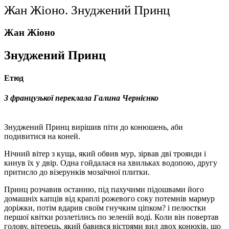
Жан Жіоно. Знуджений Принц
Жан Жіоно
Знуджений Принц
Етюд
З французької переклала Галина Чернієнко
Знуджений Принц вирішив піти до конюшень, аби
подивитися на коней.
Нічний вітер з куща, який обвив мур, зірвав дві троянди і
кинув їх у двір. Одна гойдалася на хвильках водопою, другу
притисло до візерунків мозаїчної плитки.
Принц розчавив останню, під пахучими підошвами його
домашніх капців від краплі рожевого соку потемнів мармур
доріжки, потім вдарив своїм гнучким ціпком? і пелюстки
першої квітки розлетілись по зеленій воді. Коли він повертав
голову, вітерець, який бавився вістрями вил двох конюхів, що