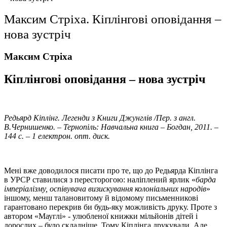
Максим Стріха. Кіплінгові оповідання –
нова зустріч
Максим Стріха
Кіплінгові оповідання – нова зустріч
Редьярд Кіплінг. Легенди з Книги Джунглів /Пер. з англ.
В.Чернишенко. – Тернопіль: Навчальна книга – Богдан, 2011. –
144 с. – 1 електрон. опт. диск.
Мені вже доводилося писати про те, що до Редьярда Кіплінга
в УРСР ставилися з пересторогою: наліплений ярлик «
барда
імперіалізму, оспівувача визискування колоніальних народів
»
іншому, менш талановитому й відомому письменникові
гарантовано перекрив би будь-яку можливість друку. Проте з
автором «Мауглі» - улюбленої книжки мільйонів дітей і
дорослих – було складніше. Тому Кіплінга друкували. Але