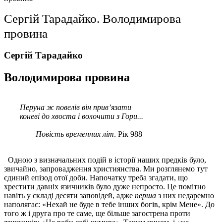
Сергій Тарадайко. Володимирова
провина
Сергій Тарадайко
Володимирова провина
Перуна ж повелів він прив’язати
коневі до хвоста і волочити з Гори...
Повість временних лі
т
. Рік 988
Одною з визначальних подій в історії наших предків було,
звичайно, запровадження християнства. Ми розглянемо тут
єдиний епізод отої доби. Напочатку треба згадати, що
хрестити давніх язичників було дуже непросто. Це помітно
навіть у складі десяти заповідей, адже
перш
а
з них недаремно
наполягає: «Нехай не буде в тебе інших богів, крім Мене». До
того ж і друга про те саме, ще більше загострена проти