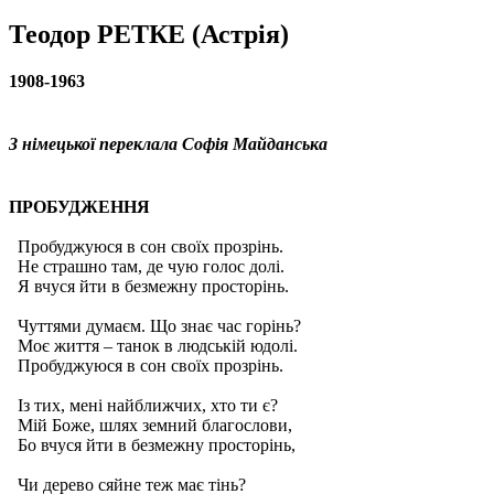
Теодор РЕТКЕ
(Астрія)
1908-1963
З німецької переклала Софія Майданська
ПРОБУДЖЕННЯ
Пробуджуюся в сон своїх прозрiнь.
Не страшно там, де чую голос долi.
Я вчуся йти в безмежну просторiнь.
Чуттями думаєм. Що знає час горiнь?
Моє життя – танок в людськiй юдолi.
Пробуджуюся в сон своїх прозрiнь.
Iз тих, менi найближчих, хто ти є?
Мiй Боже, шлях земний благослови,
Бо вчуся йти в безмежну просторiнь,
Чи дерево сяйне теж має тiнь?