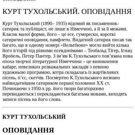
КУРТ ТУХОЛЬСЬКИЙ. ОПОВІДАННЯ
Курт Тухольський (1890– 1935) відомий як письменник-
сатирик та публіцист, не лише в Німеччині, а й за її межами.
Класик малої форми, його – це есе, гуморески, короткі
сатиричні оповідання, памфлети. Видатний сатирик писав так
багато, що в одному номері «Вельтбюне» могло вийти кілька
його історій під різними псевдонімами – Теобальд Тігер, Ігнац
Вробель, Петер Пантер. З ім’ям К.Тухольського пов’язана нова
епоха творчої літературної Німеччини – це виникнення
кабаре, невеликих розважальних закладів з певною
художньою програмою, котра складалась із жартівливих
пісень, п’єс, скетчів. Посмертно К.Тухольського визнано
найвидатнішим сатириком першої половини ХХ ст.
Починаючи з 1950-х рр. його твори багаторазово
перевидаються і перекладаються багатьма мовами, виходять
записи пісень на його слова.
КУРТ ТУХОЛЬСЬКИЙ
ОПОВІДАННЯ