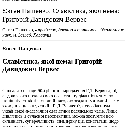
Євген Пащенко. Славістика, якої нема:
Григорій Давидович Вервес
Євген Пащенко, -
професор, доктор історичних і філологічних
наук,
м. Загреб, Хорватія
Євген Пащенко
Славістика, якої нема: Григорій
Давидович Вервес
Спогади з нагоди 90-ї річниці народження Г.Д. Вервеса, під
егідою якого почали свою славістичну діяльність чимало
нинішніх славістів, стали й нагодою згадати минулий час, у
якому працював учений. Г. Д. Вервес був уособленням
української академічної славістики радянських часів. Лише
дивлячись із сучасної перспективи, можна зрозуміти всю
складність, суперечливість, специфіку цієї констатації щодо
його постаті. То були часи, коли людина-українець, та ще й