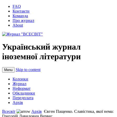
FAQ
Контакти
Команда
Про журнал
About
Український журнал
іноземної літератури
Skip to content
Menu
Колонки
Журнал
Неформат
Обкладинки
Передплата
Архів
Всесвіт
Архів
Євген Пащенко. Славістика, якої нема:
Григорій Давидович Вервес