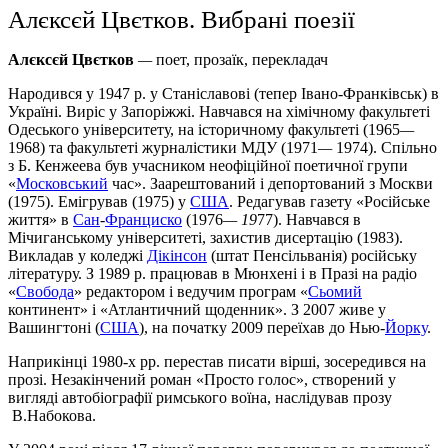
Алєксєй Цвєтков. Вибрані поезії
Алєксєй Цвєтков
—
поет, прозаїк, перекладач
Народився у 1947 р. у Станіславові (тепер Івано-Франківськ) в
Україні. Виріс у Запоріжжі. Навчався на хімічному факультеті
Одеського університету, на історичному факультеті (1965
—
1968) та факультеті журналістики МДУ (1971
—
1974). Спільно
з Б. Кенжеева був учасником неофіційної поетичної групи
«
Московський
час». Заарештований і депортований з Москви
(1975). Емігрував (1975) у
США
. Редагував газету «Російське
життя» в
Сан
-
Франциско
(1976
— 19
77). Навчався в
Мічиганському університеті, захистив дисертацію (1983).
Викладав у коледжі
Дікінсон
(штат Пенсільванія) російську
літературу. З 1989 р. працював в Мюнхені і в Празі на радіо
«
Свобода
» редактором і ведучим програм «
Сьомий
континент» і «Атлантичний щоденник». З 2007 живе у
Вашингтоні (
США
), на початку 2009 переїхав до Нью-
Йорку
.
Наприкінці 1980-х рр. перестав писати вірші, зосередився на
прозі. Незакінчений роман «Просто голос», створений у
вигляді автобіографії римського воїна, наслідував прозу
В.Набокова.