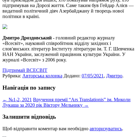
підтримував на Дорозі життя. Саме таким був Гейдар Алієв —
видатний політичний діяч Азербайджану й творець нової
політики в країні.
Дмитро Дроздовський
- головний редактор журналу
«Всесвіт», науковий співробітник відділу західних і
слов'янських літератур Інституту літератури ім. Т. Г. Шевченка
НАН України, заслужений працівник культури України. У
журналі «Всесвіт» з 2006 року.
Підтримай ВСЕСВІТ
Рубрика:
Авторська колонка
Додано:
07/05/2021
,
Дмитро
.
Навігація по запису
←
№1-2, 2021
Вручення премії “Ars Translationis” ім. Миколи
Лукаша за 2020 рік Віктору Мельнику
→
Залишити відповідь
Щоб відправити коментар вам необхідно
авторизуватись
.