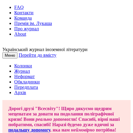
FAQ
Контакти
Команда
Премія ім. Лукаша
Про журнал
About
Український журнал іноземної літератури
Перейти до вмісту
Меню
Колонки
Журнал
Неформат
Обкладинки
Передплата
Архів
Дорогі друзі "Всесвіту"! Щиро дякуємо щедрим
меценатам за донати на подолання поліграфічної
кризи! Вони
реально
допомогли! Спасибі, вірні наші
побратими, спасибі! Наразі будемо дуже вдячні за
подальшу допомогу
, яка нам
неймовірно
потрібна!