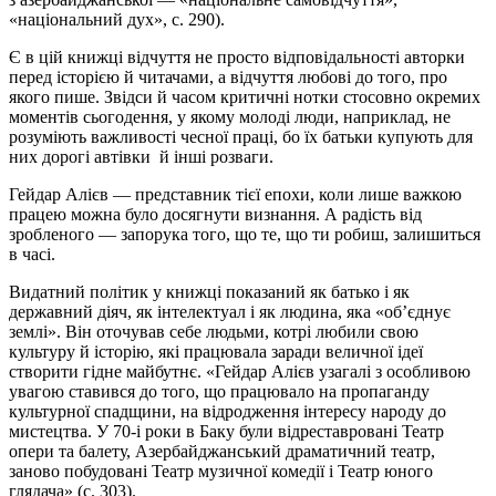
«національний дух», с. 290).
Є в цій книжці відчуття не просто відповідальності авторки
перед історією й читачами, а відчуття любові до того, про
якого пише. Звідси й часом критичні нотки стосовно окремих
моментів сьогодення, у якому молоді люди, наприклад, не
розуміють важливості чесної праці, бо їх батьки купують для
них дорогі автівки й інші розваги.
Гейдар Алієв — представник тієї епохи, коли лише важкою
працею можна було досягнути визнання. А радість від
зробленого — запорука того, що те, що ти робиш, залишиться
в часі.
Видатний політик у книжці показаний як батько і як
державний діяч, як інтелектуал і як людина, яка «об’єднує
землі». Він оточував себе людьми, котрі любили свою
культуру й історію, які працювала заради величної ідеї
створити гідне майбутнє. «Гейдар Алієв узагалі з особливою
увагою ставився до того, що працювало на пропаганду
культурної спадщини, на відродження інтересу народу до
мистецтва. У 70-і роки в Баку були відреставровані Театр
опери та балету, Азербайджанський драматичний театр,
заново побудовані Театр музичної комедії і Театр юного
глядача» (с. 303).