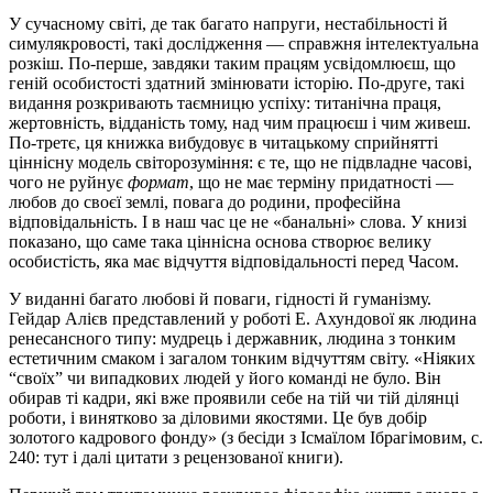
У сучасному світі, де так багато напруги, нестабільності й
симулякровості, такі дослідження — справжня інтелектуальна
розкіш. По-перше, завдяки таким працям усвідомлюєш, що
геній особистості здатний змінювати історію. По-друге, такі
видання розкривають таємницю успіху: титанічна праця,
жертовність, відданість тому, над чим працюєш і чим живеш.
По-третє, ця книжка вибудовує в читацькому сприйнятті
ціннісну модель світорозуміння: є те, що не підвладне часові,
чого не руйнує
формат
, що не має терміну придатності —
любов до своєї землі, повага до родини, професійна
відповідальність. І в наш час це не «банальні» слова. У книзі
показано, що саме така ціннісна основа створює велику
особистість, яка має відчуття відповідальності перед Часом.
У виданні багато любові й поваги, гідності й гуманізму.
Гейдар Алієв представлений у роботі Е. Ахундової як людина
ренесансного типу: мудрець і державник, людина з тонким
естетичним смаком і загалом тонким відчуттям світу. «Ніяких
“своїх” чи випадкових людей у його команді не було. Він
обирав ті кадри, які вже проявили себе на тій чи тій ділянці
роботи, і винятково за діловими якостями. Це був добір
золотого кадрового фонду» (з бесіди з Ісмаїлом Ібрагімовим, с.
240: тут і далі цитати з рецензованої книги).