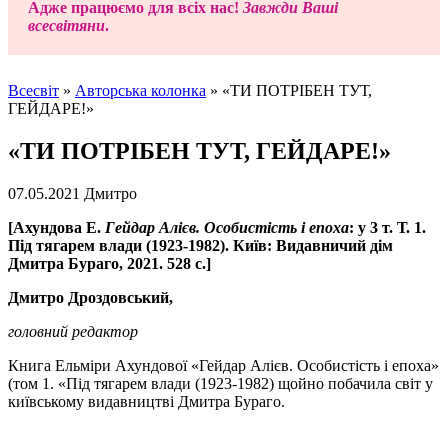
Адже працюємо для всіх нас!
Завжди Ваші
всесвітяни
.
Всесвіт
»
Авторська колонка
»
«ТИ ПОТРІБЕН ТУТ,
ГЕЙДАРЕ!»
«ТИ ПОТРІБЕН ТУТ, ГЕЙДАРЕ!»
07.05.2021
Дмитро
[Ахундова Е.
Гейдар Алієв. Особистість і епоха
: у 3 т. Т. 1.
Під тягарем влади (1923-1982). Київ: Видавничий дім
Дмитра Бураго, 2021. 528 с.]
Дмитро Дроздовський,
головний редактор
Книга Ельміри Ахундової «Гейдар Алієв. Особистість і епоха»
(том 1. «Під тягарем влади (1923-1982) щойно побачила світ у
київському видавництві Дмитра Бураго.