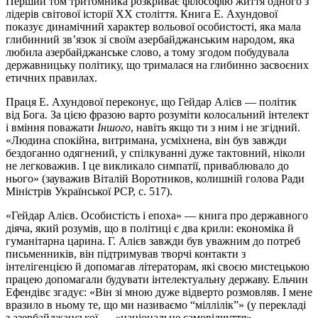
Перший том тритомника розкриває філософію життя одного з
лідерів світової історії ХХ століття. Книга Е. Ахундової
показує динамічний характер вольової особистості, яка мала
глибинний зв’язок зі своїм азербайджанським народом, яка
любила азербайджанське слово, а тому згодом побудувала
державницьку політику, що трималася на глибинно засвоєних
етичних правилах.
Праця Е. Ахундової переконує, що Гейдар Алієв — політик
від Бога. За цією фразою варто розуміти колосальний інтелект
і вміння поважати
Іншого
, навіть якщо ти з ним і не згідний.
«Людина спокійна, витримана, усміхнена, він був завжди
бездоганно одягнений, у спілкуванні дуже тактовний, ніколи
не легковажив. І це викликало симпатії, приваблювало до
нього» (зауважив Віталій Воротников, колишній голова Ради
Міністрів Української РСР, с. 517).
«Гейдар Алієв. Особистість і епоха» — книга про державного
діяча, який розумів, що в політиці є два крили: економіка й
гуманітарна царина. Г. Алієв завжди був уважним до потреб
письменників, він підтримував творчі контакти з
інтелігенцією й допомагав літераторам, які своєю мистецькою
працею допомагали будувати інтелектуальну державу. Ельчин
Ефендівє згадує: «Він зі мною дуже відверто розмовляв. І мене
вразило в ньому те, що ми називаємо “міллілік”» (у перекладі
з азербайджанської — «національне самовідчуття»,