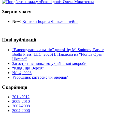
Зверни увагу
New!
Книжки Бориса Фінкельштейна
Нові публікації
“Вирощування алмазів” (transl. by M. Smirnov, Buster
Bodhi Press, LLC, 2026) І. Павлюка на “Florida Open
Ukraine”
Загострення польсько-української хвороби
“King Лір! Версія”
№1-4, 2026
Угорщина: катарсис чи інерція?
Скарбниця
2011-2012
2009-2010
2007-2008
2004-2006