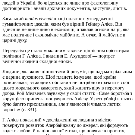
людей в Україні, бо ж ідеться не лише про фактологічну
достовірність і аналіз архівних документів, виступів, листів.
Загальний
modus
vivendi
праці полягає в утвердженні
гуманістичних ідеалів, яким був вірний Гейдар Алієв. Він
здійснив не лише диво в економіці, а заклав основи нації, яка
має політичне і економічне майбутнє. А отже, й майбутнє в
царині духу.
Передусім це стало можливим завдяки ціннісним орієнтирам
політики Г. Алієва. І видання Е. Ахундової — портрет
величної людини складної епохи.
Людини, яка живе цінностями й розуміє, що над матеріальним
є царина духовного. Щоб планета існувала, щоб країна
розвивалася, за жодних обставин не потрібно втрачати в собі
цього морального камертону, який живить віру в перемогу
добра. Рой Медведєв зауважує у своїй статті: «Саме боротьба з
корупцією принесла популярність Алієву. У республіці в нього
було багато прихильників, але з’явилося й чимало лютих
ворогів» (с. 331).
Г. Алієв показаний у дослідженні як людина з місією
повернути розвиток Азербайджану до джерел, які формують
кодекс любові й національної етики, що полягає в простих,