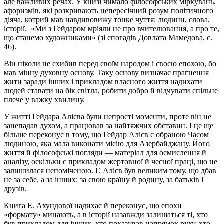
але важливих речах. У книзі чимало філософських міркувань,
афоризмів, які розкривають непересічний розум політичного
діяча, котрий мав навдивовижу тонке чуття: людини, слова,
історії. «Ми з Гейдаром мріяли не про вчителювання, а про те,
що станемо художниками» (зі спогадів Довлата Мамедова, с.
46).
Він ніколи не схибив перед своїм народом і своєю епохою, бо
мав міцну духовну основу. Таку основу визначає прагнення
жити заради інших і прикладом власного життя надихати
людей ставати на бік світла, робити добро й відчувати спільне
плече у важку хвилину.
У житті Гейдара Алієва були непрості моменти, проте він не
занепадав духом, а працював за найтяжчих обставин. І це ще
більше переконує в тому, що Гейдар Алієв є обраною Часом
людиною, яка мала виконати місію для Азербайджану. Його
життя й філософські погляди — матеріал для осмислення й
аналізу, оскільки є прикладом жертовної й чесної праці, що не
залишилася непоміченою. Г. Алієв був великим тому, що дбав
не за себе, а за інших: за свою країну й родину, за батьків і
друзів.
Книга Е. Ахундової надихає й переконує, що епохи
«формату» минають, а в історії назавжди залишаться ті, хто
був прикладом для інших, хто показував напрямок руху, хто