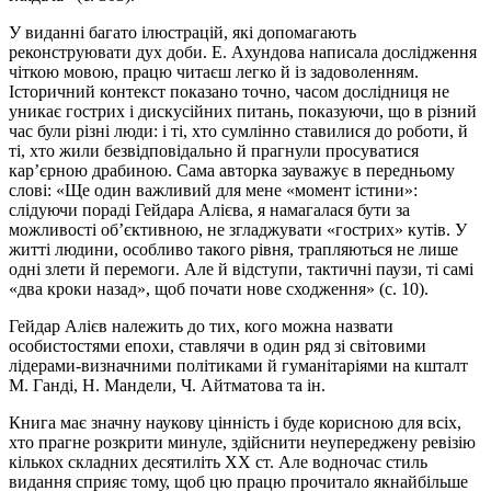
У виданні багато ілюстрацій, які допомагають
реконструювати дух доби. Е. Ахундова написала дослідження
чіткою мовою, працю читаєш легко й із задоволенням.
Історичний контекст показано точно, часом дослідниця не
уникає гострих і дискусійних питань, показуючи, що в різний
час були різні люди: і ті, хто сумлінно ставилися до роботи, й
ті, хто жили безвідповідально й прагнули просуватися
кар’єрною драбиною. Сама авторка зауважує в передньому
слові: «Ще один важливий для мене «момент істини»:
слідуючи пораді Гейдара Алієва, я намагалася бути за
можливості об’єктивною, не згладжувати «гострих» кутів. У
житті людини, особливо такого рівня, трапляються не лише
одні злети й перемоги. Але й відступи, тактичні паузи, ті самі
«два кроки назад», щоб почати нове сходження» (с. 10).
Гейдар Алієв належить до тих, кого можна назвати
особистостями епохи, ставлячи в один ряд зі світовими
лідерами-визначними політиками й гуманітаріями на кшталт
М. Ганді, Н. Мандели, Ч. Айтматова та ін.
Книга має значну наукову цінність і буде корисною для всіх,
хто прагне розкрити минуле, здійснити неупереджену ревізію
кількох складних десятиліть ХХ ст. Але водночас стиль
видання сприяє тому, щоб цю працю прочитало якнайбільше