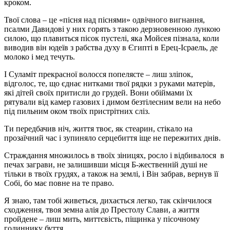
кроком.
Твої слова – це «пісня над піснями» одвічного вигнання,
псалми Давидові у них горять з такою дерзновенною лункою
силою, що плавиться пісок пустелі, яка Мойсея пізнала, коли
виводив він юдеїв з рабства духу в Єгипті в Ерец-Ісраель, де
молоко і мед течуть.
І Суламіт прекрасної волосся попелясте – лиш зліпок,
відголос, те, що єднає нитками твої рядки з руками матерів,
які дітей своїх притисли до грудей. Вони обіймами їх
рятували від камер газових і димом безтілесним вели на небо
під пильним оком твоїх пристрітних сліз.
Ти передбачив ніч, життя твоє, як стеарин, стікало на
прозаїчний час і зупиняло серцебиття іще не пережитих днів.
Страждання множилось в твоїх зіницях, росло і відбивалося в
печах заграви, не залишивши місця Б-жественній душі не
тільки в твоїх грудях, а також на землі, і Він забрав, вернув її
Собі, бо має повне на те право.
Я знаю, там тобі живеться, дихається легко, так скінчилося
сходження, твоя земна алія до Престолу Слави, а життя
пройдене – лиш мить, миттєвість, піщинка у пісочному
годиннику буття.