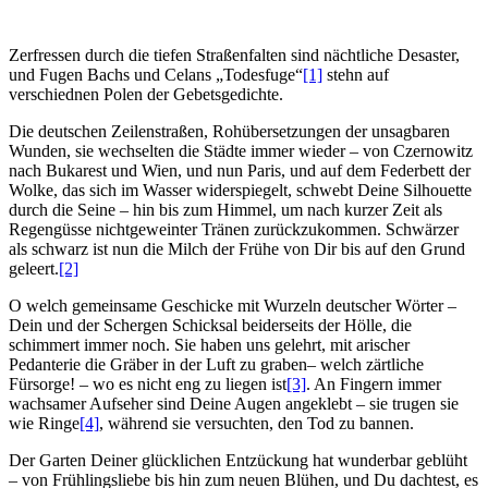
Zerfressen durch die tiefen Straßenfalten sind nächtliche Desaster,
und Fugen Bachs und Celans „Todesfuge“
[1]
stehn auf
verschiednen Polen der Gebetsgedichte.
Die deutschen Zeilenstraßen, Rohübersetzungen der unsagbaren
Wunden, sie wechselten die Städte immer wieder – von Czernowitz
nach Bukarest und Wien, und nun Paris, und auf dem Federbett der
Wolke, das sich im Wasser widerspiegelt, schwebt Deine Silhouette
durch die Seine – hin bis zum Himmel, um nach kurzer Zeit als
Regengüsse nichtgeweinter Tränen zurückzukommen. Schwärzer
als schwarz ist nun die Milch der Frühe von Dir bis auf den Grund
geleert.
[2]
O welch gemeinsame Geschicke mit Wurzeln deutscher Wörter –
Dein und der Schergen Schicksal beiderseits der Hölle, die
schimmert immer noch. Sie haben uns gelehrt, mit arischer
Pedanterie die Gräber in der Luft zu graben– welch zärtliche
Fürsorge! – wo es nicht eng zu liegen ist
[3]
. An Fingern immer
wachsamer Aufseher sind Deine Augen angeklebt – sie trugen sie
wie Ringe
[4]
, während sie versuchten, den Tod zu bannen.
Der Garten Deiner glücklichen Entzückung hat wunderbar geblüht
– von Frühlingsliebe bis hin zum neuen Blühen, und Du dachtest, es