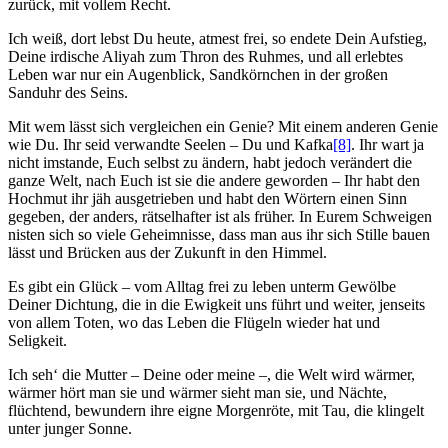
zurück, mit vollem Recht.
Ich weiß, dort lebst Du heute, atmest frei, so endete Dein Aufstieg,
Deine irdische Aliyah zum Thron des Ruhmes, und all erlebtes
Leben war nur ein Augenblick, Sandkörnchen in der großen
Sanduhr des Seins.
Mit wem lässt sich vergleichen ein Genie? Mit einem anderen Genie
wie Du. Ihr seid verwandte Seelen – Du und Kafka
[8]
. Ihr wart ja
nicht imstande, Euch selbst zu ändern, habt jedoch verändert die
ganze Welt, nach Euch ist sie die andere geworden – Ihr habt den
Hochmut ihr jäh ausgetrieben und habt den Wörtern einen Sinn
gegeben, der anders, rätselhafter ist als früher. In Eurem Schweigen
nisten sich so viele Geheimnisse, dass man aus ihr sich Stille bauen
lässt und Brücken aus der Zukunft in den Himmel.
Es gibt ein Glück – vom Alltag frei zu leben unterm Gewölbe
Deiner Dichtung, die in die Ewigkeit uns führt und weiter, jenseits
von allem Toten, wo das Leben die Flügeln wieder hat und
Seligkeit.
Ich seh‘ die Mutter – Deine oder meine –, die Welt wird wärmer,
wärmer hört man sie und wärmer sieht man sie, und Nächte,
flüchtend, bewundern ihre eigne Morgenröte, mit Tau, die klingelt
unter junger Sonne.