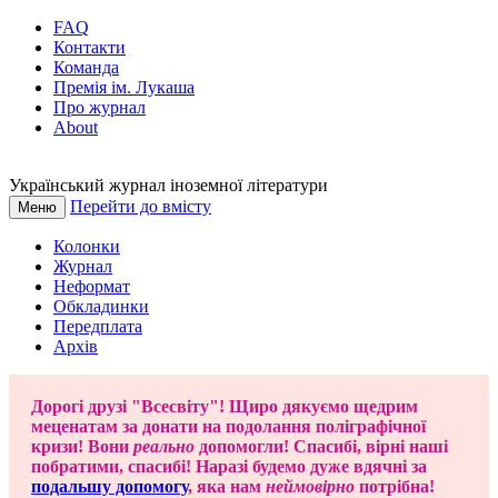
FAQ
Контакти
Команда
Премія ім. Лукаша
Про журнал
About
Український журнал іноземної літератури
Перейти до вмісту
Меню
Колонки
Журнал
Неформат
Обкладинки
Передплата
Архів
Дорогі друзі "Всесвіту"! Щиро дякуємо щедрим
меценатам за донати на подолання поліграфічної
кризи! Вони
реально
допомогли! Спасибі, вірні наші
побратими, спасибі! Наразі будемо дуже вдячні за
подальшу допомогу
, яка нам
неймовірно
потрібна!