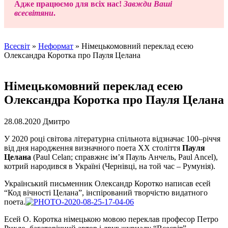
Адже працюємо для всіх нас!
Завжди Ваші
всесвітяни
.
Всесвіт
»
Неформат
»
Німецькомовний переклад есею
Олександра Коротка про Пауля Целана
Німецькомовний переклад есею
Олександра Коротка про Пауля Целана
28.08.2020
Дмитро
У 2020 році світова літературна спільнота відзначає 100–річчя
від дня народження визначного поета ХХ століття
Пауля
Целана
(
Paul Celan
; справжнє ім’я Пауль Анчель, Paul Ancel),
котрий народився в Україні (Чернівці, на той час – Румунія).
Український письменник Олександр Коротко написав есей
“Код вічності Целана”, інспірований творчістю видатного
поета.
Есей О. Коротка німецькою мовою переклав професор Петро