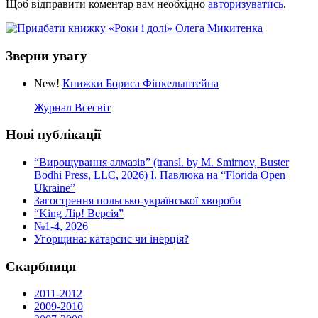
Щоб відправити коментар вам необхідно
авторизуватись
.
Зверни увагу
New!
Книжки Бориса Фінкельштейна
Журнал Всесвіт
Нові публікації
“Вирощування алмазів” (transl. by M. Smirnov, Buster
Bodhi Press, LLC, 2026) І. Павлюка на “Florida Open
Ukraine”
Загострення польсько-української хвороби
“King Лір! Версія”
№1-4, 2026
Угорщина: катарсис чи інерція?
Скарбниця
2011-2012
2009-2010