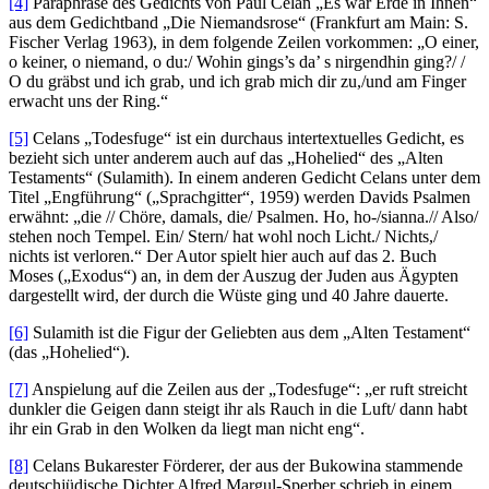
[4]
Paraphrase des Gedichts von Paul Celan „Es war Erde in Ihnen“
aus dem Gedichtband „Die Niemandsrose“ (Frankfurt am Main: S.
Fischer Verlag 1963), in dem folgende Zeilen vorkommen: „О einer,
о keiner, о niemand, о du:/ Wohin gings’s da’ s nirgendhin ging?/ /
О du gräbst und ich grab, und ich grab mich dir zu,/und am Finger
erwacht uns der Ring.“
[5]
Celans „Todesfuge“ ist ein durchaus intertextuelles Gedicht, es
bezieht sich unter anderem auch auf das „Hohelied“ des „Alten
Testaments“ (Sulamith). In einem anderen Gedicht Celans unter dem
Titel „Engführung“ („Sprachgitter“, 1959) werden Davids Psalmen
erwähnt: „die // Chöre, damals, die/ Psalmen. Ho, ho-/sianna.// Also/
stehen noch Tempel. Ein/ Stern/ hat wohl noch Licht./ Nichts,/
nichts ist verloren.“ Der Autor spielt hier auch auf das 2. Buch
Moses („Exodus“) an, in dem der Auszug der Juden aus Ägypten
dargestellt wird, der durch die Wüste ging und 40 Jahre dauerte.
[6]
Sulamith ist die Figur der Geliebten aus dem „Alten Testament“
(das „Hohelied“).
[7]
Anspielung auf die Zeilen aus der „Todesfuge“: „er ruft streicht
dunkler die Geigen dann steigt ihr als Rauch in die Luft/ dann habt
ihr ein Grab in den Wolken da liegt man nicht eng“.
[8]
Celans Bukarester Förderer, der aus der Bukowina stammende
deutschjüdische Dichter Alfred Margul-Sperber schrieb in einem