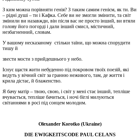
З ким можна порівняти генія? З таким самим генієм, як ти. Ви
– рідні душі – ти і Кафка. Себе ви не змогли змінити, та світ
змінили ви назавжди, він після вас не просто інший, ви втяли
голову його погорді і дали інший смисл, містичний,
незбагненний, словам.
У вашому несказаному стільки таїни, що можна спорудити
тишу й
звести мости з прийдешнього у небо.
Існує щастя жити небуденно під покровом твоїх поезій, які
ведуть у вічний світ за гранню неживого, там, де життя і
крила дістає, й блаженство.
Я бачу матір – твою, свою, і світ у мені стає інший, тепліше
вчувається, тепліше бачиться, і ночі біглі милуються
світаннями в росі під сонцем молодим.
Olexander Korotko (Ukraine)
DIE EWIGKEITSCODE PAUL CELANS