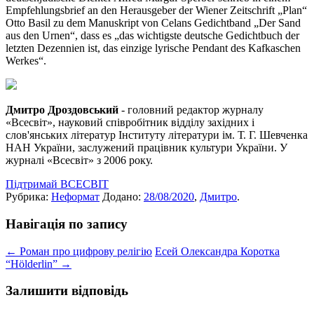
Empfehlungsbrief an den Herausgeber der Wiener Zeitschrift „Plan“
Otto Basil zu dem Manuskript von Celans Gedichtband „Der Sand
aus den Urnen“, dass es „das wichtigste deutsche Gedichtbuch der
letzten Dezennien ist, das einzige lyrische Pendant des Kafkaschen
Werkes“.
Дмитро Дроздовський
- головний редактор журналу
«Всесвіт», науковий співробітник відділу західних і
слов'янських літератур Інституту літератури ім. Т. Г. Шевченка
НАН України, заслужений працівник культури України. У
журналі «Всесвіт» з 2006 року.
Підтримай ВСЕСВІТ
Рубрика:
Неформат
Додано:
28/08/2020
,
Дмитро
.
Навігація по запису
←
Роман про цифрову релігію
Есей Олександра Коротка
“Hölderlin”
→
Залишити відповідь