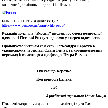
Рихло, багаторічний автор і друг журналу “Всесвіт”,
визначний дослідник творчості П. Целана.
Більше про П. Рихла дивіться тут:
https://www.pen.org.ua/team/ryhlo-petro/
Редакція журналу “Всесвіт” висловлює слова величезної
вдячності Петрові Рихлу за допомогу з перекладом есею.
Пропонуємо читачам сам есей Олександра Коротка в
українському перекладі Ольги Ільчук та німецькомовний
переклад із коментарем професора Петра Рихла:
Олександр Коротко
Код вічності Целана
есей
З російської переклала Ольга Ільчук
Поточені зморшками доріг нічні лихоліття, і фуги Баха, і