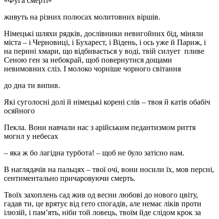
«Фуга смерті»
живуть на різних полюсах молитовних віршів.
Німецькі шляхи рядків, дослівники невигойних бід, міняли
міста – і Черновиці, і Бухарест, і Відень, і ось уже й Париж, і
на перині хмари, що відбивається у воді, твій силует пливе
Сеною ген за небокрай, щоб повернутися дощами
невимовних сліз. І молоко чорніше чорного світання
до дна ти випив.
Які суголосні долі й німецькі корені слів – твоя й катів обабіч
осяйного
Пекла. Вони навчали нас з арійським педантизмом риття
могил у небесах
– яка ж бо лагідна турбота! – щоб не було затісно нам.
В наглядачів на пальцях – твої очі, вони носили їх, мов персні,
сентиментально причаровуючи смерть.
Твоїх захоплень сад жив од весни любові до нового цвіту,
гадав ти, це врятує від гето спогадів, але немає ліків проти
ілюзій, і пам’ять, ніби той ловець, твоїм йде слідом крок за