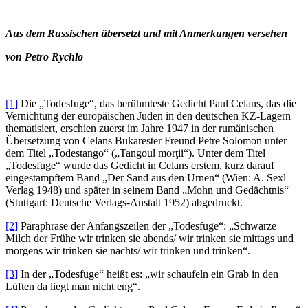
Aus dem Russischen übersetzt und mit Anmerkungen versehen
von Petro Rychlo
[1]
Die „Todesfuge“, das berühmteste Gedicht Paul Celans, das die
Vernichtung der europäischen Juden in den deutschen KZ-Lagern
thematisiert, erschien zuerst im Jahre 1947 in der rumänischen
Übersetzung von Celans Bukarester Freund Petre Solomon unter
dem Titel „Todestango“ („Tangoul morţii“). Unter dem Titel
„Todesfuge“ wurde das Gedicht in Celans erstem, kurz darauf
eingestampftem Band „Der Sand aus den Urnen“ (Wien: A. Sexl
Verlag 1948) und später in seinem Band „Mohn und Gedächtnis“
(Stuttgart: Deutsche Verlags-Anstalt 1952) abgedruckt.
[2]
Paraphrase der Anfangszeilen der „Todesfuge“: „Schwarze
Milch der Frühe wir trinken sie abends/ wir trinken sie mittags und
morgens wir trinken sie nachts/ wir trinken und trinken“.
[3]
In der „Todesfuge“ heißt es: „wir schaufeln ein Grab in den
Lüften da liegt man nicht eng“.