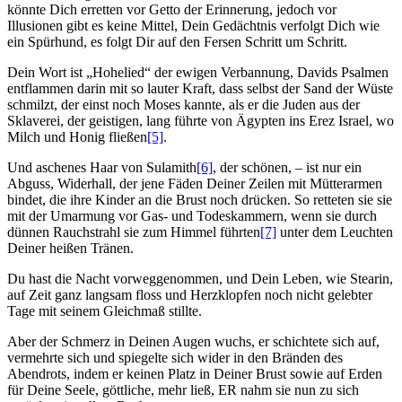
könnte Dich erretten vor Getto der Erinnerung, jedoch vor
Illusionen gibt es keine Mittel, Dein Gedächtnis verfolgt Dich wie
ein Spürhund, es folgt Dir auf den Fersen Schritt um Schritt.
Dein Wort ist „Hohelied“ der ewigen Verbannung, Davids Psalmen
entflammen darin mit so lauter Kraft, dass selbst der Sand der Wüste
schmilzt, der einst noch Moses kannte, als er die Juden aus der
Sklaverei, der geistigen, lang führte von Ägypten ins Erez Israel, wo
Milch und Honig fließen
[5]
.
Und aschenes Haar von Sulamith
[6]
, der schönen, – ist nur ein
Abguss, Widerhall, der jene Fäden Deiner Zeilen mit Mütterarmen
bindet, die ihre Kinder an die Brust noch drücken. So retteten sie sie
mit der Umarmung vor Gas- und Todeskammern, wenn sie durch
dünnen Rauchstrahl sie zum Himmel führten
[7]
unter dem Leuchten
Deiner heißen Tränen.
Du hast die Nacht vorweggenommen, und Dein Leben, wie Stearin,
auf Zeit ganz langsam floss und Herzklopfen noch nicht gelebter
Tage mit seinem Gleichmaß stillte.
Aber der Schmerz in Deinen Augen wuchs, er schichtete sich auf,
vermehrte sich und spiegelte sich wider in den Bränden des
Abendrots, indem er keinen Platz in Deiner Brust sowie auf Erden
für Deine Seele, göttliche, mehr ließ, ER nahm sie nun zu sich