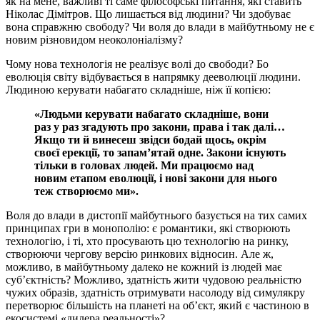
як на мене, важливі ті саме філософські питання, які ставить
Ніколас Дімітров. Що лишається від людини? Чи здобуває
вона справжню свободу? Чи воля до влади в майбутньому не є
новим різновидом неоколоніалізму?
Чому нова технологія не реалізує волі до свободи? Бо
еволюція світу відбувається в напрямку дееволюції людини.
Людиною керувати набагато складніше, ніж її копією:
«Людьми керувати набагато складніше, вони
раз у раз згадують про закони, права і так далі…
Якщо ти й винесеш звідси бодай щось, окрім
своєї ерекції, то запам’ятай одне. Закони існують
тільки в головах людей. Ми працюємо над
новим етапом еволюції, і нові закони для нього
теж створюємо ми».
Воля до влади в дистопії майбутнього базується на тих самих
принципах гри в монополію: є романтики, які створюють
технологію, і ті, хто просувають цю технологію на ринку,
створюючи чергову версію ринкових відносин. Але ж,
можливо, в майбутньому далеко не кожний із людей має
суб’єктність? Можливо, здатність жити чудовою реальністю
чужих образів, здатність отримувати насолоду від симулякру
перетворює більшість на планеті на об’єкт, який є частиною в
екосистемі «дилера реальності»?