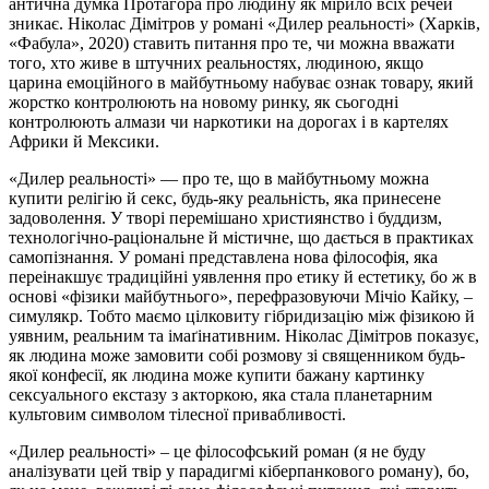
антична думка Протагора про людину як мірило всіх речей
зникає. Ніколас Дімітров у романі «Дилер реальності» (Харків,
«Фабула», 2020) ставить питання про те, чи можна вважати
того, хто живе в штучних реальностях, людиною, якщо
царина емоційного в майбутньому набуває ознак товару, який
жорстко контролюють на новому ринку, як сьогодні
контролюють алмази чи наркотики на дорогах і в картелях
Африки й Мексики.
«Дилер реальності» — про те, що в майбутньому можна
купити релігію й секс, будь-яку реальність, яка принесене
задоволення. У творі перемішано християнство і буддизм,
технологічно-раціональне й містичне, що дається в практиках
самопізнання. У романі представлена нова філософія, яка
переінакшує традиційні уявлення про етику й естетику, бо ж в
основі «фізики майбутнього», перефразовуючи Мічіо Кайку, –
симулякр. Тобто маємо цілковиту гібридизацію між фізикою й
уявним, реальним та імаґінативним. Ніколас Дімітров показує,
як людина може замовити собі розмову зі священником будь-
якої конфесії, як людина може купити бажану картинку
сексуального екстазу з акторкою, яка стала планетарним
культовим символом тілесної привабливості.
«Дилер реальності» – це філософський роман (я не буду
аналізувати цей твір у парадигмі кіберпанкового роману), бо,