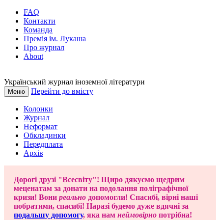
FAQ
Контакти
Команда
Премія ім. Лукаша
Про журнал
About
Український журнал іноземної літератури
Перейти до вмісту
Меню
Колонки
Журнал
Неформат
Обкладинки
Передплата
Архів
Дорогі друзі "Всесвіту"! Щиро дякуємо щедрим
меценатам за донати на подолання поліграфічної
кризи! Вони
реально
допомогли! Спасибі, вірні наші
побратими, спасибі! Наразі будемо дуже вдячні за
подальшу допомогу
, яка нам
неймовірно
потрібна!