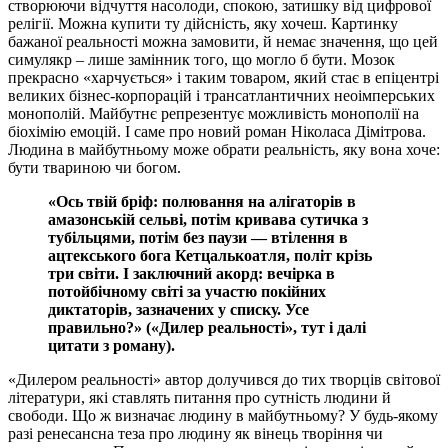
створюючи відчуття насолоди, спокою, затишку від цифрової
релігії. Можна купити ту дійсність, яку хочеш. Картинку
бажаної реальності можна замовити, й немає значення, що цей
симулякр – лише замінник того, що могло б бути. Мозок
прекрасно «харчується» і таким товаром, який стає в епіцентрі
великих бізнес-корпорацій і трансатлантичних неоімперських
монополій. Майбутнє репрезентує можливість монополії на
біохімію емоцій. І саме про новий роман Ніколаса Дімітрова.
Людина в майбутньому може обрати реальність, яку вона хоче:
бути твариною чи богом.
«Ось твій бріф: полювання на алігаторів в
амазонській сельві, потім кривава сутичка з
тубільцями, потім без паузи — втілення в
ацтекського бога Кетцалькоатля, політ крізь
три світи. І заключний акорд: вечірка в
потойбічному світі за участю покійних
диктаторів, зазначених у списку. Усе
правильно?» («Дилер реальності», тут і далі
цитати з роману).
«Дилером реальності» автор долучився до тих творців світової
літератури, які ставлять питання про сутність людини й
свободи. Що ж визначає людину в майбутньому? У будь-якому
разі ренесансна теза про людину як вінець творіння чи