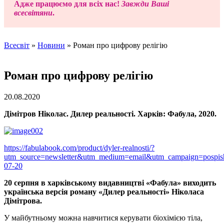
Адже працюємо для всіх нас!
Завжди Ваші
всесвітяни
.
Всесвіт
»
Новини
»
Роман про цифрову релігію
Роман про цифрову релігію
20.08.2020
Дімітров Ніколас. Дилер реальності. Харків: Фабула, 2020.
https://fabulabook.com/product/dyler-realnosti/?
utm_source=newsletter&utm_medium=email&utm_campaign=pospis
07-20
20 серпня в харківському видавництві «Фабула» виходить
українська версія роману «Дилер реальності» Ніколаса
Дімітрова.
У майбутньому можна навчитися керувати біохімією тіла,