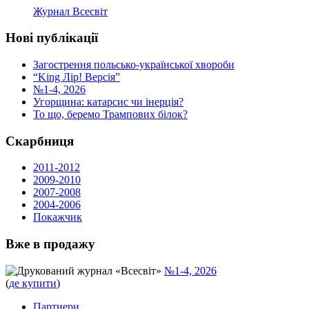
Журнал Всесвіт
Нові публікації
Загострення польсько-української хвороби
“King Лір! Версія”
№1-4, 2026
Угорщина: катарсис чи інерція?
То що, беремо Трампових білок?
Скарбниця
2011-2012
2009-2010
2007-2008
2004-2006
Покажчик
Вже в продажу
Друкований журнал «Всесвіт»
№1-4, 2026
(
де купити
)
Партнери