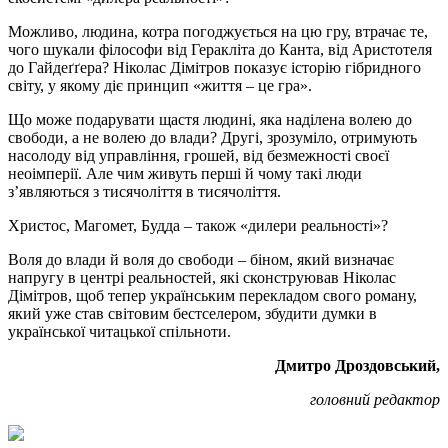
Можливо, людина, котра погоджується на цю гру, втрачає те,
чого шукали філософи від Геракліта до Канта, від Аристотеля
до Гайдеґґера? Ніколас Дімітров показує історію гібридного
світу, у якому діє принцип «життя – це гра».
Що може подарувати щастя людині, яка наділена волею до
свободи, а не волею до влади? Другі, зрозуміло, отримують
насолоду від управління, грошей, від безмежності своєї
неоімперії. Але чим живуть перші й чому такі люди
з’являються з тисячоліття в тисячоліття.
Христос, Магомет, Будда – також «дилери реальності»?
Воля до влади й воля до свободи – біном, який визначає
напругу в центрі реальностей, які сконструював Ніколас
Дімітров, щоб тепер українським перекладом свого роману,
який уже став світовим бестселером, збудити думки в
української читацької спільноти.
Дмитро Дроздовський,
головний редактор