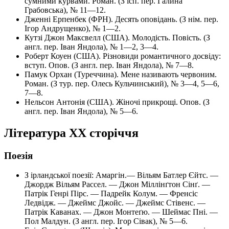
сумними курвами. Роман. (З ісп. пер. Галина
Грабовська), № 11—12.
Дженні Ерпенбек (ФРН). Десять оповідань. (З нім. пер.
Ігор Андрущенко), № 1—2.
Кутзі Джон Максвелл (США). Молодість. Повість. (З
англ. пер. Іван Яндола), № 1—2, 3—4.
Роберт Коуен (США). Різновиди романтичного досвіду:
вступ. Опов. (З англ. пер. Іван Яндола), № 7—8.
Памук Орхан (Туреччина). Мене називають червоним.
Роман. (З тур. пер. Олесь Кульчинський), № 3—4, 5—6,
7—8.
Нельсон Антонія (США). Жіночі прикрощі. Опов. (З
англ. пер. Іван Яндола), № 5—6.
Література XX сторіччя
Поезія
З ірландської поезії: Амаргін.— Вільям Батлер Єйтс. —
Джордж Вільям Рассел. — Джон Міллінґтон Сінґ. —
Патрік Генрі Пірс. — Падрейк Колум. — Френсіс
Ледвідж. — Джеймс Джойс. — Джеймс Стівенс. —
Патрік Каванах. — Джон Монтеґю. — Шеймас Пні. —
Пол Малдун. (З англ. пер. Ігор Сівак), № 5—6.