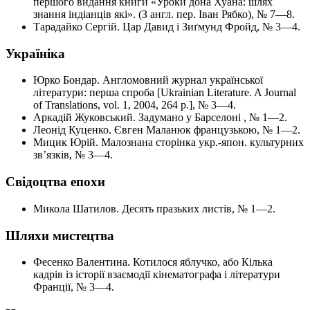
першого видання книги «Уроки дона Хуана: шлях
знання індіанців які». (З англ. пер. Іван Рябко), № 7—8.
Тарадайко Сергій. Цар Давид і Зиґмунд Фройд, № 3—4.
Україніка
Юрко Бондар. Англомовний журнал української
літератури: перша спроба [Ukrainian Literature. A Journal
of Translations, vol. 1, 2004, 264 p.], № 3—4.
Аркадій Жуковський. Задумано у Барселоні , № 1—2.
Леонід Куценко. Євген Маланюк французькою, № 1—2.
Мицик Юрій. Малознана сторінка укр.-япон. культурних
зв’язків, № 3—4.
Свідоцтва епохи
Микола Шатилов. Десять празьких листів, № 1—2.
Шляхи мистецтва
Фесенко Валентина. Котилося яблучко, або Кілька
кадрів із історії взаємодії кінематографа і літератури
Франції, № 3—4.