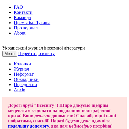
FAQ
Контакти
Команда
Премія ім. Лукаша
Про журнал
About
Український журнал іноземної літератури
Перейти до вмісту
Меню
Колонки
Журнал
Неформат
Обкладинки
Передплата
Архів
Дорогі друзі "Всесвіту"! Щиро дякуємо щедрим
меценатам за донати на подолання поліграфічної
кризи! Вони
реально
допомогли! Спасибі, вірні наші
побратими, спасибі! Наразі будемо дуже вдячні за
подальшу допомогу
, яка нам
неймовірно
потрібна!