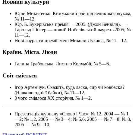
Новини культури
Юрій Микитенко. Книжковий рай під великим яблуком,
№ 11—12.
Юр. Б. Букерівська премія — 2005. (Джон Бенвілл). —
Гарольд Пінтер — новий Нобелівський лауреат-2005, №
11—12.
Нові лауреати премії імені Миколи Лукаша, № 11—12.
Країни. Міста. Люди
Галина Грабовська. Листи з Колумбії, № 5—6.
Світ сміється
Ігор Артемчук. Скажіть, будь ласка, сир чи ковбаска?
(Навколо однієї байки), № 11—12.
З чого сміялося XX сторіччя, № 1—2.
Презентація журналу «Слово і Час»: № 12, 2004 — № 1
—2; № 1,2, 2005 — № 3—4; № 5,6, 2005 — № 7—8; № 8,
2005 — № 9—10.
Підтримай ВСЕСВІТ