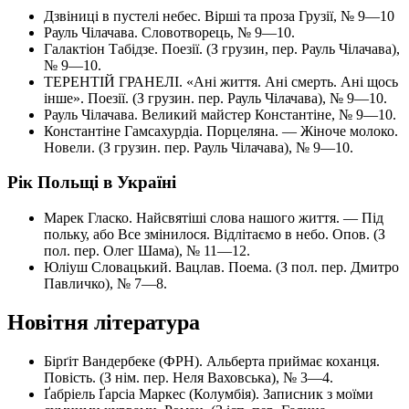
Дзвіниці в пустелі небес. Вірші та проза Грузії, № 9—10
Рауль Чілачава. Словотворець, № 9—10.
Галактіон Табідзе. Поезії. (З грузин, пер. Рауль Чілачава),
№ 9—10.
ТЕРЕНТІЙ ГРАНЕЛІ. «Ані життя. Ані смерть. Ані щось
інше». Поезії. (З грузин. пер. Рауль Чілачава), № 9—10.
Рауль Чілачава. Великий майстер Константіне, № 9—10.
Константіне Гамсахурдіа. Порцеляна. — Жіноче молоко.
Новели. (З грузин. пер. Рауль Чілачава), № 9—10.
Рік Польщі в Україні
Марек Гласко. Найсвятіші слова нашого життя. — Під
польку, або Все змінилося. Відлітаємо в небо. Опов. (З
пол. пер. Олег Шама), № 11—12.
Юліуш Словацький. Вацлав. Поема. (З пол. пер. Дмитро
Павличко), № 7—8.
Новітня література
Бірґіт Вандербеке (ФРН). Альберта приймає коханця.
Повість. (З нім. пер. Неля Ваховська), № 3—4.
Ґабріель Ґарсіа Маркес (Колумбія). Записник з моїми