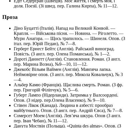
Едіт Седерґран (Швеція). Моє життя, і смерть моя, і
доля. Поезії. (Зі швед. пер. Галина Кирпа), № 11—12.
Проза
Діно Буцатті (Італія). Напад на Великий Конвой. —
Крапля. — Військова пісня. — Новина. — Ріголетто. —
Мури Анаґора. — Щось трапилось. — Шинеля. Опов. (З
італ. пер. Юрій Педан), № 7—8.
Герберт Ернест Бейтс (Англія). Райський виноград.
Повість. (З англ. пер. Олена Поманська), № 1—2.
Дороті Даннетт (Англія). Становлення. Роман. (З англ.
пер. Марина Возна), №9—10, 11—12.
Джекобс Вільям Ваймен (Англія). Мавпяча лапка.
Неймовірне опов. (З англ. пер. Микола Ковальчук), № 3
—4.
Альбер Камю (Франція). Щаслива смерть. Роман. (З фр.
пер. Григорій Філіпчук), № 5—6.
Губерт Лампо (Нідерланди). Затримка у Валсоордені.
Опов. (З нідер. пер.Олена Власенко), № 9—10.
Стівен Лікок (Канада). Людина в азбесті: прообраз
майбутнього. Опов. (З англ. пер. Андрій Євса), № 7—8.
Сомерсет Моем (Англія). Лев’яча шкура. Опов (3 англ.
пер. Іван Чебан), № 11—12.
Данута Моствін (Польща). «Quinta des almas». Опов. (З