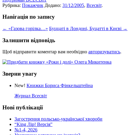
Рубрика:
Покажчик
Додано:
31/12/2005
,
Всесвіт
.
Навігація по запису
←
«Газова горілка…»
Буццаті в Лондоні, Буцатті в Києві
→
Залишити відповідь
Щоб відправити коментар вам необхідно
авторизуватись
.
Зверни увагу
New!
Книжки Бориса Фінкельштейна
Журнал Всесвіт
Нові публікації
Загострення польсько-української хвороби
“King Лір! Версія”
№1-4, 2026