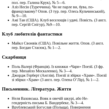
пол. пер. Галина Крук), № 5—6.
Азіз Несін (Туреччина). Чи не парле ви, бува, по-
французькому?
Опов. (З тур. пер. Олесь Кульчинський),
№ 9—10.
Амі Тан (США). Клуб веселощів і удачі. Повість. (З англ.
пер. Сергій Снігур), №9—10.
Клуб любителів фантастики
Майкл Свонвік (США). Повільне життя. Опов. (З англ.
пер. Богдан Стасюк), № 1—2.
Скарбниця
Поль Валері (Франція). Із книжки «Чари» Поезії. (З фр.
пер. Михайло Москаленко), № 3—4.
Джордж Герберт (Англія). Поезії зі збірки «Храм». Поезії
зі збірки «Храм» (3 англ. пер. Олена О’Лір), № 1—2.
Письменник. Література. Життя
Неля Ваховська. Вовк в овечій шкурі, або Не-
гендерність письма Б. Вандербеке, № 3—4.
Врублевський Богуслав (Польща). Повернення