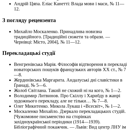
Андрій Цяпа. Еліас Канетті: Влада мови і маси, № 11—
12.
З погляду рецензента
Михайло Москаленко. Принадлива новизна
традиційного. [Традиційні сюжети та образи. —
Чернівці: Місто, 2004], № 11—12.
Перекладацькі студії
Венгренівська Марія. Філософія відтворення в перекладі
новаторських пошуків французьких авторів XX ст., № 7
—8.
Жердинівська Маргарита. Андалуські дні славістики в
Ґранаді, № 5—6.
Жолоб Світлана. Такий не схожий ні на кого, № 1—2.
Володимир Литвинов. Про Скіллу і Харибду в жанрі
художнього перекладу, але не тільки… № 7—8.
Олег Микитенко. Микола Лукаш і «Всесвіт», № 1—2.
Москаленко Михайло. Дзеркало перекладацьких студій.
[Чужомовне письменство на сторінках
західноукраїнської періодики (1914—1939).
Бібліографічний покажчик. — Львів: Вид центр ЛНУ ім