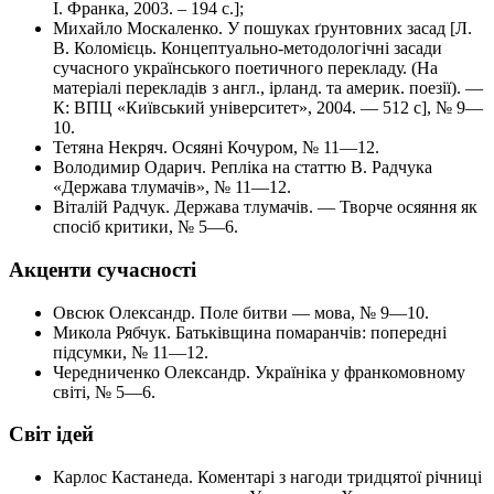
І. Франка, 2003. – 194 с.];
Михайло Москаленко. У пошуках ґрунтовних засад [Л.
В. Коломієць. Концептуально-методологічні засади
сучасного українського поетичного перекладу. (На
матеріалі перекладів з англ., ірланд. та америк. поезії). —
К: ВПЦ «Київський університет», 2004. — 512 с], № 9—
10.
Тетяна Некряч. Осяяні Кочуром, № 11—12.
Володимир Одарич. Репліка на статтю В. Радчука
«Держава тлумачів», № 11—12.
Віталій Радчук. Держава тлумачів. — Творче осяяння як
спосіб критики, № 5—6.
Акценти сучасності
Овсюк Олександр. Поле битви — мова, № 9—10.
Микола Рябчук. Батьківщина помаранчів: попередні
підсумки, № 11—12.
Чередниченко Олександр. Україніка у франкомовному
світі, № 5—6.
Світ ідей
Карлос Кастанеда. Коментарі з нагоди тридцятої річниці