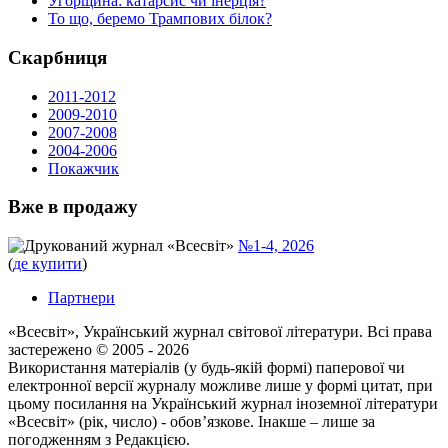
Угорщина: катарсис чи інерція?
То що, беремо Трампових білок?
Скарбниця
2011-2012
2009-2010
2007-2008
2004-2006
Покажчик
Вже в продажу
Друкований журнал «Всесвіт»
№1-4, 2026
(
де купити
)
Партнери
«Всесвіт», Український журнал світової літератури. Всі права
застереженo © 2005 - 2026
Використання матеріалів (у будь-якій формі) паперової чи
електронної версії журналу можливе лише у формі цитат, при
цьому посилання на Український журнал іноземної літератури
«Всесвіт» (рік, число) - обов’язкове. Інакше – лише за
погодженням з Редакцією.