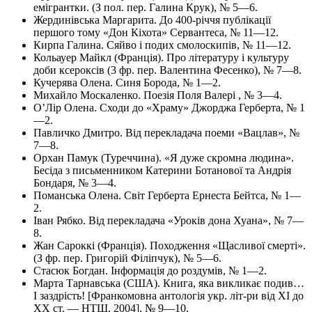
емігрантки. (З пол. пер. Галина Крук), № 5—6.
Жердинівська Маргарита. До 400-річчя публікації
першого тому «Дон Кіхота» Сервантеса, № 11—12.
Кирпа Галина. Сяйво і подих смолоскипів, № 11—12.
Кольауер Майкл (Франція). Про літературу і культуру
доби ксероксів (3 фр. пер. Валентина Фесенко), № 7—8.
Кучерява Олена. Синя Борода, № 1—2.
Михайло Москаленко. Поезія Поля Валері , № 3—4.
О’Лір Олена. Сходи до «Храму» Джорджа Герберта, № 1
—2.
Павличко Дмитро. Від перекладача поеми «Вацлав», №
7—8.
Орхан Памук (Туреччина). «Я дуже скромна людина».
Бесіда з письменником Катерини Ботанової та Андрія
Бондаря, № 3—4.
Поманська Олена. Світ Герберта Ернеста Бейтса, № 1—
2.
Іван Рябко. Від перекладача «Уроків дона Хуана», № 7—
8.
Жан Сароккі (Франція). Походження «Щасливої смерті».
(З фр. пер. Григорій Філіпчук), № 5—6.
Стасюк Богдан. Інформація до роздумів, № 1—2.
Марта Тарнавська (США). Книга, яка викликає подив…
І заздрість! [Франкомовна антологія укр. літ-ри від XI до
XX ст. — НТШ, 2004], № 9—10.