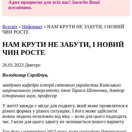
Адже працюємо для всіх нас!
Завжди Ваші
всесвітяни
.
Всесвіт
»
Неформат
»
НАМ КРУТИ НЕ ЗАБУТИ, І НОВИЙ
ЧИН РОСТЕ
НАМ КРУТИ НЕ ЗАБУТИ, І НОВИЙ
ЧИН РОСТЕ
26.01.2023
Дмитро
Володимир Сергійчук,
завідувач кафедри історії світового українства Київського
національного університету імені Тараса Шевченка, доктор
історичних наук, професор
У житті завжди є місце для подвигу, який може проявлятися в
різних формах у різних ситуаціях. І його може здійснити
кожна людина незалежно від віку – коли для цього надходить
час. І коли для цього здвигу не залишається іншого варіанту.
Так було і наприкінці 1917 року, коли соціалісти Центральної