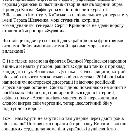
героїзм українських льотчиків створив навіть збірний образ
Привода Києва. Зафіксується в історії і чин курсантів
Військового інституту Київського національного університету
імені Тараса Шевченка, моїх студентів, котрі під
командуванням генерала Сергія Кривоноса не здали ворогу
столичний аеропорт «Жуляни».
Чи є місце подвигу сьогодні для українців поза фронтовими
окопами, бойовими вильотами й вдалими морськими
вилазками?
Є і не тільки власне на фронтах Великої Української народної
війни, а й навіть у полоні рашистів: одним з таких є приклад
кандидата наук Владислава Дутчака із Січеславщини, котрий
після «братнього» московського віроломства в 2014 році між
написанням докторської дисертації і відсіччю російській
агресії вибрав останнє. Своєю гідною поведінкою на допиті в
російських слідчих, що поширений сьогодні в інтернеті,
офіцер полку «Азов» логікою мислення й переконливим
словом виграв свій черговий, тепер ідеологічний бій у
підступного ворога.
Тож – нам Крути не забути! Бо там уперше через двісті років
після нашої Полтавської поразки й програшу Європи з вогню
юнацьких сердець запломеніли українські душі святістю