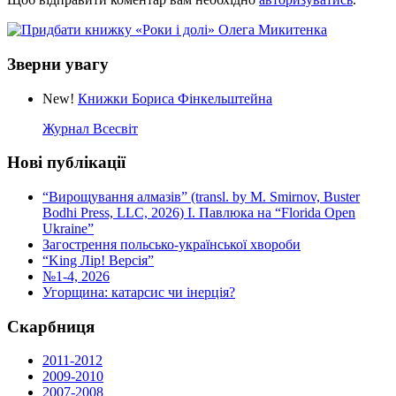
Зверни увагу
New!
Книжки Бориса Фінкельштейна
Журнал Всесвіт
Нові публікації
“Вирощування алмазів” (transl. by M. Smirnov, Buster
Bodhi Press, LLC, 2026) І. Павлюка на “Florida Open
Ukraine”
Загострення польсько-української хвороби
“King Лір! Версія”
№1-4, 2026
Угорщина: катарсис чи інерція?
Скарбниця
2011-2012
2009-2010
2007-2008