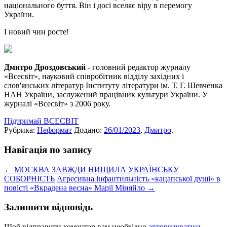
національного буття. Він і досі вселяє віру в перемогу
України.
І новий чин росте!
Дмитро Дроздовський
- головний редактор журналу
«Всесвіт», науковий співробітник відділу західних і
слов'янських літератур Інституту літератури ім. Т. Г. Шевченка
НАН України, заслужений працівник культури України. У
журналі «Всесвіт» з 2006 року.
Підтримай ВСЕСВІТ
Рубрика:
Неформат
Додано:
26/01/2023
,
Дмитро
.
Навігація по запису
←
МОСКВА ЗАВЖДИ НИЩИЛА УКРАЇНСЬКУ
СОБОРНІСТЬ
Агресивна інфантильність «кацапської душі» в
повісті «Вкрадена весна» Марії Міняйло
→
Залишити відповідь
Щоб відправити коментар вам необхідно
авторизуватись
.