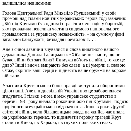
залишилися невідомими.
Голова Центральної Ради Михайло Грушевський у своїй
промові над тілами новітніх українських героїв тоді зазначив:
„Бій під Крутами був одним із трагічних епізодів у боротьбі,
яку провадила невелика частина свідомого національного
громадянства за українську незалежність, – на сумному фоні
загальної байдужості, безладдя і безголов’я…”.
Але з сивої давнини вчувалися й слова видатного нашого
державника Данила Галицького: «Хіба ви не знаєте, що не
буває війни без загиблих? Як мужа вб’ють на війні, то яке це
диво? Інші і вдома вмирають без слави, а ці умерли зі славою.
Отже, скріпіть ваші серця й піднесіть ваше оружжя на вороже
військо».
Учасники Крутянського бою справді виступили оборонцями
цілої нації. Але в підневільній Україні про це заборонялося
згадувати. І тільки з-поза її меж українське студентство в
березні 1931 року визнало роковини бою під Крутами подією
щорічного всеукраїнського відзначення. Лише в роки Другої
світової війни, коли більшовицька влада на якийсь час впала
на українських теренах, то відзначати героїку трагедії Крут
стали і в Києві, і в Харкові, і в глухих поліських селах.