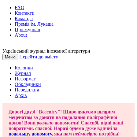
FAQ
Контакти
Команда
Премія ім. Лукаша
Про журнал
About
Український журнал іноземної літератури
Перейти до вмісту
Меню
Колонки
Журнал
Неформат
Обкладинки
Передплата
Архів
Дорогі друзі "Всесвіту"! Щиро дякуємо щедрим
меценатам за донати на подолання поліграфічної
кризи! Вони
реально
допомогли! Спасибі, вірні наші
побратими, спасибі! Наразі будемо дуже вдячні за
подальшу допомогу
, яка нам
неймовірно
потрібна!