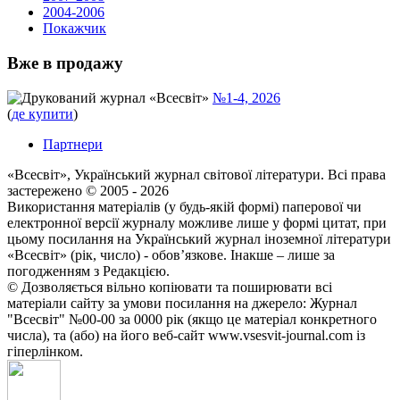
2004-2006
Покажчик
Вже в продажу
Друкований журнал «Всесвіт»
№1-4, 2026
(
де купити
)
Партнери
«Всесвіт», Український журнал світової літератури. Всі права
застереженo © 2005 - 2026
Використання матеріалів (у будь-якій формі) паперової чи
електронної версії журналу можливе лише у формі цитат, при
цьому посилання на Український журнал іноземної літератури
«Всесвіт» (рік, число) - обов’язкове. Інакше – лише за
погодженням з Редакцією.
© Дозволяється вільно копіювати та поширювати всі
матеріали сайту за умови посилання на джерело: Журнал
"Всесвіт" №00-00 за 0000 рік (якщо це матеріал конкретного
числа), та (або) на його веб-сайт www.vsesvit-journal.com із
гіперлінком.