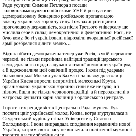
Ради усунули Симона Петлюра з посади
головнокомандуючого військами УНР й розпустили
здеморалізовану безкарною російською пропагандою
власну українську збройну силу. Тож захищати щойно
проголошену державність, яка після Третього універсалу ще
мислила себе в складі демократичної й федеративної Росії, не
було кому, бо ті українізовані підрозділи вчорашньої російської
армії розбрелися ділити землю…
Відтак нібито демократична тепер уже Росія, в якій перемогли
червоні, не тільки перейняла найгірші традиції царського
самодержавства щодо ладування темної домовини українцям,
а й вдосконалила цей одвічний процес. І коли під ударами
більшовицької Москви упав Бахмач і на шляху до столиці
України Києва виросли непримітні, малесенькі Крути,
організованої української збройної сили вже не було, а з
півночі йшли не тільки червоногвардійці, а й переодягнені в
матроські бушлати карні злочинці з орловського централу.
І проти тих рецидивістів Центральна Рада змушена була
послати цвіт української молоді Києва, котра згуртувалася в
Студентський курінь у стінах Університету Святого
Володимира. І вона виправдала сподівання керманичів нової
України, котрим свого часу не вистачило політичної мужності
творити власну збройну силу.