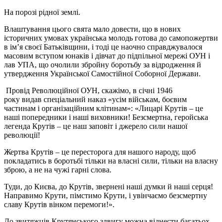
На порозі рідної землі.
Влаштування цього свята мало довести, що в нових
історичних умовах українська молодь готова до самопожертви
в ім’я своєї Батьківщини, і тоді це наочно справджувалося
масовим вступом юнаків і дівчат до підпільної мережі ОУН і
лав УПА, що очолили збройну боротьбу за відродження й
утвердження Української Самостійної Соборної Держави.
Провід Революційної ОУН, скажімо, в січні 1946
року видав спеціальний наказ «усім військам, боєвим
частинам і організаційним клітинам»: «Лицарі Крутів – це
наші попередники і наші виховники! Безсмертна, геройська
легенда Крутів – це наш заповіт і джерело сили нашої
революції!
Жертва Крутів – це пересторога для нашого народу, щоб
покладатись в боротьбі тільки на власні сили, тільки на власну
зброю, а не на чужі гарні слова.
Туди, до Києва, до Крутів, звернені наші думки й наші серця!
Направимо Крути, пімстимо Крути, і увінчаємо безсмертну
славу Крутів вінком перемоги!».
До звитяжців Крутянського здвигу можна віднести багатьох