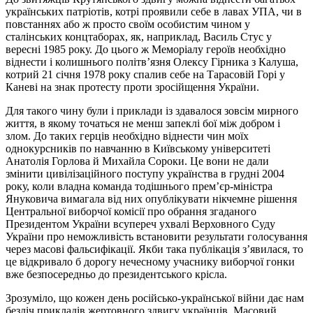
українських патріотів, котрі проявили себе в лавах УПА, чи в
повстаннях або ж просто своїм особистим чином у
сталінських концтаборах, як, наприклад, Василь Стус у
вересні 1985 року. До цього ж Меморіалу героїв необхідно
віднести і колишнього політв’язня Олексу Гірника з Калуша,
котрий 21 січня 1978 року спалив себе на Тарасовій Горі у
Каневі на знак протесту проти зросійщення України.
Для такого чину були і приклади із здавалося зовсім мирного
життя, в якому точаться не менш запеклі бої між добром і
злом. До таких герців необхідно віднести чин моїх
однокурсників по навчанню в Київському університеті
Анатолія Горлова й Михайла Сороки. Це вони не дали
змінити цивілізаційного поступу українства в грудні 2004
року, коли владна команда тодішнього прем’єр-міністра
Януковича вимагала від них опублікувати нікчемне рішення
Центральної виборчої комісії про обрання згаданого
Президентом України всупереч ухвалі Верховного Суду
України про неможливість встановити результати голосування
через масові фальсифікації. Якби така публікація з’явилася, то
це відкривало б дорогу нечесному учаснику виборчої гонки
вже безпосередньо до президентського крісла.
Зрозуміло, що кожен день російсько-української війни дає нам
безліч прикладів жертовного здвигу українців. Масовий