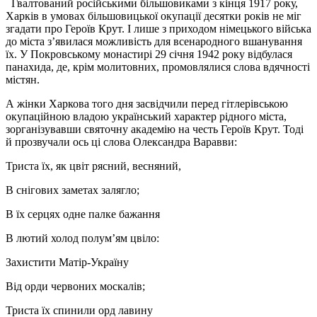
Гвалтований російськими більшовиками з кінця 1917 року,
Харків в умовах більшовицької окупації десятки років не міг
згадати про Героїв Крут. І лише з приходом німецького війська
до міста з’явилася можливість для всенародного вшанування
їх. У Покровському монастирі 29 січня 1942 року відбулася
панахида, де, крім молитовних, промовлялися слова вдячності
містян.
А жінки Харкова того дня засвідчили перед гітлерівською
окупаційною владою український характер рідного міста,
зорганізувавши святочну академію на честь Героїв Крут. Тоді
й прозвучали ось ці слова Олександра Варавви:
Триста їх, як цвіт рясний, весняний,
В снігових заметах залягло;
В їх серцях одне палке бажання
В лютий холод полум’ям цвіло:
Захистити Матір-Україну
Від орди червоних москалів;
Триста їх спинили орд лавину