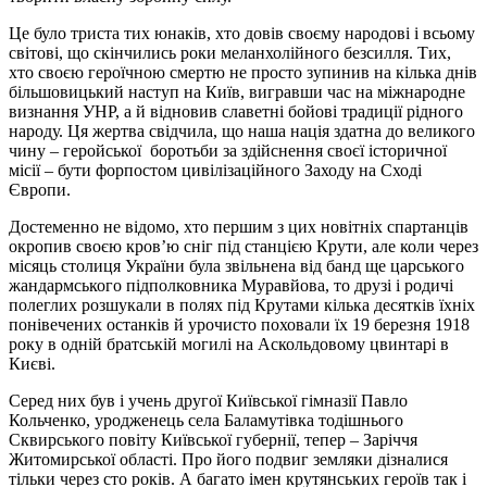
Це було триста тих юнаків, хто довів своєму народові і всьому
світові, що скінчились роки меланхолійного безсилля. Тих,
хто своєю героїчною смертю не просто зупинив на кілька днів
більшовицький наступ на Київ, вигравши час на міжнародне
визнання УНР, а й відновив славетні бойові традиції рідного
народу. Ця жертва свідчила, що наша нація здатна до великого
чину – геройської боротьби за здійснення своєї історичної
місії – бути форпостом цивілізаційного Заходу на Сході
Європи.
Достеменно не відомо, хто першим з цих новітніх спартанців
окропив своєю кров’ю сніг під станцією Крути, але коли через
місяць столиця України була звільнена від банд ще царського
жандармського підполковника Муравйова, то друзі і родичі
полеглих розшукали в полях під Крутами кілька десятків їхніх
понівечених останків й урочисто поховали їх 19 березня 1918
року в одній братській могилі на Аскольдовому цвинтарі в
Києві.
Серед них був і учень другої Київської гімназії Павло
Кольченко, уродженець села Баламутівка тодішнього
Сквирського повіту Київської губернії, тепер – Заріччя
Житомирської області. Про його подвиг земляки дізналися
тільки через сто років. А багато імен крутянських героїв так і