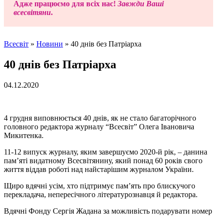
Адже працюємо для всіх нас!
Завжди Ваші
всесвітяни
.
Всесвіт
»
Новини
»
40 днів без Патріарха
40 днів без Патріарха
04.12.2020
4 грудня виповнюється 40 днів, як не стало багаторічного
головного редактора журналу “Всесвіт” Олега Івановича
Микитенка.
11-12 випуск журналу, яким завершуємо 2020-й рік, – данина
пам’яті видатному Всесвітянину, який понад 60 років свого
життя віддав роботі над найстарішим журналом України.
Щиро вдячні усім, хто підтримує пам’ять про блискучого
перекладача, непересічного літературознавця й редактора.
Вдячні Фонду Сергія Жадана за можливість подарувати номер