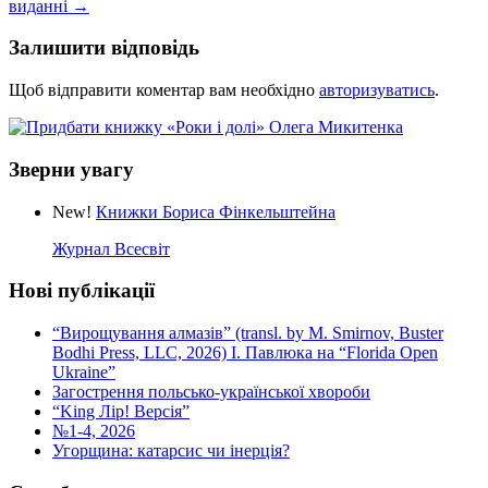
виданні
→
Залишити відповідь
Щоб відправити коментар вам необхідно
авторизуватись
.
Зверни увагу
New!
Книжки Бориса Фінкельштейна
Журнал Всесвіт
Нові публікації
“Вирощування алмазів” (transl. by M. Smirnov, Buster
Bodhi Press, LLC, 2026) І. Павлюка на “Florida Open
Ukraine”
Загострення польсько-української хвороби
“King Лір! Версія”
№1-4, 2026
Угорщина: катарсис чи інерція?