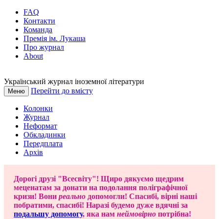
FAQ
Контакти
Команда
Премія ім. Лукаша
Про журнал
About
Український журнал іноземної літератури
Перейти до вмісту
Меню
Колонки
Журнал
Неформат
Обкладинки
Передплата
Архів
Дорогі друзі "Всесвіту"! Щиро дякуємо щедрим
меценатам за донати на подолання поліграфічної
кризи! Вони
реально
допомогли! Спасибі, вірні наші
побратими, спасибі! Наразі будемо дуже вдячні за
подальшу допомогу
, яка нам
неймовірно
потрібна!