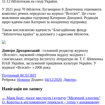
11-12 бібліотекам на сході України.
У 2021 році 70 бібліотек Луганщини й Донеччини отримають
комплект річних передплат на журнал “Всесвіт”. Це стало
можливим завдяки підтримці Катерини Донцової. Редакція
щиро вдячна пані Катерині за неоціненну підтримку.
Також висловлюємо вдячність “Благодійному фонду
“Бібліотечна країна” за допомогу з адресами бібліотек.
Дмитро Дроздовський
- головний редактор журналу
«Всесвіт», науковий співробітник відділу західних і
слов'янських літератур Інституту літератури ім. Т. Г. Шевченка
НАН України, заслужений працівник культури України. У
журналі «Всесвіт» з 2006 року.
Підтримай ВСЕСВІТ
Рубрика:
Новини
Додано:
04/12/2020
,
Дмитро
.
Навігація по запису
←
Марк Брат: діалог мистецтв і культур
“Місячний хлопчик”
О. Коротка в англомовному перекладі – тепер у книжковому