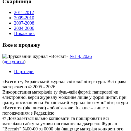
Скарбниця
2011-2012
2009-2010
2007-2008
2004-2006
Покажчик
Вже в продажу
Друкований журнал «Всесвіт»
№1-4, 2026
(
де купити
)
Партнери
«Всесвіт», Український журнал світової літератури. Всі права
застереженo © 2005 - 2026
Використання матеріалів (у будь-якій формі) паперової чи
електронної версії журналу можливе лише у формі цитат, при
цьому посилання на Український журнал іноземної літератури
«Всесвіт» (рік, число) - обов’язкове. Інакше – лише за
погодженням з Редакцією.
© Дозволяється вільно копіювати та поширювати всі
матеріали сайту за умови посилання на джерело: Журнал
"Всесвіт" №00-00 за 0000 рік (якщо це матеріал конкретного