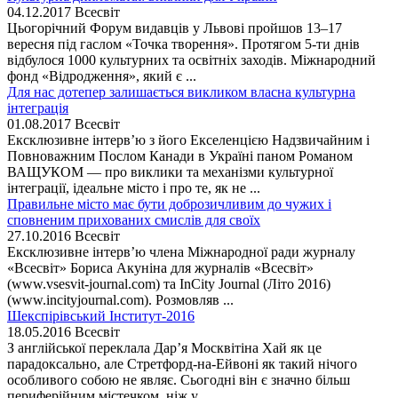
04.12.2017
Всесвіт
Цьогорічний Форум видавців у Львові пройшов 13–17
вересня під гаслом «Точка творення». Протягом 5-ти днів
відбулося 1000 культурних та освітніх заходів. Міжнародний
фонд «Відродження», який є ...
Для нас дотепер залишається викликом власна культурна
інтеграція
01.08.2017
Всесвіт
Ексклюзивне інтерв’ю з його Екселенцією Надзвичайним і
Повноважним Послом Канади в Україні паном Романом
ВАЩУКОМ — про виклики та механізми культурної
інтеграції, ідеальне місто і про те, як не ...
Правильне місто має бути доброзичливим до чужих і
сповненим прихованих смислів для своїх
27.10.2016
Всесвіт
Ексклюзивне інтерв’ю члена Міжнародної ради журналу
«Всесвіт» Бориса Акуніна для журналів «Всесвіт»
(www.vsesvit-journal.com) та InCity Journal (Літо 2016)
(www.incityjournal.com). Розмовляв ...
Шекспірівський Інститут-2016
18.05.2016
Всесвіт
З англійської переклала Дар’я Москвітіна Хай як це
парадоксально, але Стретфорд-на-Ейвоні як такий нічого
особливого собою не являє. Сьогодні він є значно більш
периферійним містечком, ніж у ...