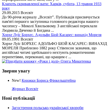
Клапоть скривавленої вати: Харків, субота, 13 травня 1933
року
29.09.2015
Всесвіт
До 90-річчя журналу „Всесвіт”. Публікація присвячується
пам'яті першого заступника головного редактора нашого
часопису – Миколі Хвильовому. З англійської переклали
Людмила Дяченко й Богдана ...
Хорхе Луїс Борхес. Адольфо Біой Касарес: винахід Мореля
09.05.1991
Всесвіт
Хорхе Луїс БОРХЕС АДОЛЬФО БІОЙ КАСАРЕС: ВИНАХІД
МОРЕЛЯ Приблизно 1882 року Стівенсон зазначив, що
англійські читачі здебільшого нехтують романтичними
перипетіями, переконані, що кращим є ...
Зверни увагу
New!
Книжки Бориса Фінкельштейна
Журнал Всесвіт
Нові публікації
Загострення польсько-української хвороби