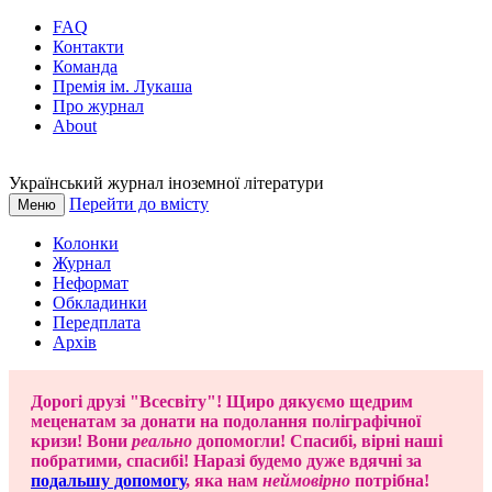
FAQ
Контакти
Команда
Премія ім. Лукаша
Про журнал
About
Український журнал іноземної літератури
Перейти до вмісту
Меню
Колонки
Журнал
Неформат
Обкладинки
Передплата
Архів
Дорогі друзі "Всесвіту"! Щиро дякуємо щедрим
меценатам за донати на подолання поліграфічної
кризи! Вони
реально
допомогли! Спасибі, вірні наші
побратими, спасибі! Наразі будемо дуже вдячні за
подальшу допомогу
, яка нам
неймовірно
потрібна!