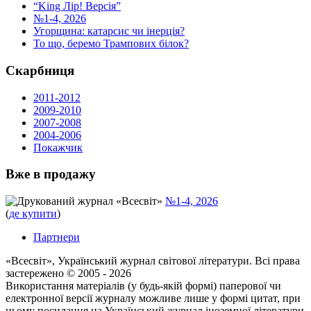
“King Лір! Версія”
№1-4, 2026
Угорщина: катарсис чи інерція?
То що, беремо Трампових білок?
Скарбниця
2011-2012
2009-2010
2007-2008
2004-2006
Покажчик
Вже в продажу
Друкований журнал «Всесвіт»
№1-4, 2026
(
де купити
)
Партнери
«Всесвіт», Український журнал світової літератури. Всі права
застереженo © 2005 - 2026
Використання матеріалів (у будь-якій формі) паперової чи
електронної версії журналу можливе лише у формі цитат, при
цьому посилання на Український журнал іноземної літератури