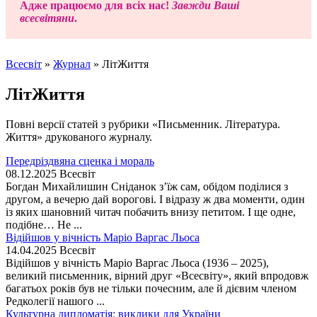
Адже працюємо для всіх нас!
Завжди Ваші
всесвітяни
.
Всесвіт
»
Журнал
»
ЛітЖиття
ЛітЖиття
Повні версії статей з рубрики «Письменник. Література.
Життя» друкованого журналу.
Передріздвяна сценка і мораль
08.12.2025
Всесвіт
Богдан Михайлишин Сніданок з’їж сам, обідом поділися з
другом, а вечерю дай ворогові. І відразу ж два моменти, один
із яких шановний читач побачить внизу петитом. І ще одне,
подібне… Не ...
Відійшов у вічність Маріо Варгас Льоса
14.04.2025
Всесвіт
Відійшов у вічність Маріо Варгас Льоса (1936 – 2025),
великий письменник, вірний друг «Всесвіту», який впродовж
багатьох років був не тільки почесним, але й дієвим членом
Редколегії нашого ...
Культурна дипломатія: виклики для України